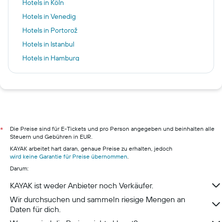
Hotels in Köln
Hotels in Venedig
Hotels in Portorož
Hotels in Istanbul
Hotels in Hamburg
Hotels in Heilbronn
Hotels in Stuttgart
Hotels in Edinburgh
Hotels in Berlin
Hotels in Pillig
Die Preise sind für E-Tickets und pro Person angegeben und beinhalten alle
*
Steuern und Gebühren in EUR.
Hotels in Warnemünde
KAYAK arbeitet hart daran, genaue Preise zu erhalten, jedoch
Hotels in Neustadt in Holstein
wird keine Garantie für Preise übernommen
.
Darum:
Hotels in München
Hotels in Berchtesgaden
KAYAK ist weder Anbieter noch Verkäufer.
Wir durchsuchen und sammeln riesige Mengen an
Daten für dich.