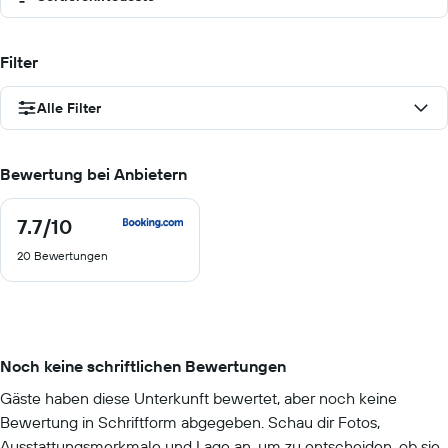
Filter
Alle Filter
Bewertung bei Anbietern
7.7
/10
7.7
von
20 Bewertungen
10
Noch keine schriftlichen Bewertungen
Gäste haben diese Unterkunft bewertet, aber noch keine
Bewertung in Schriftform abgegeben. Schau dir Fotos,
Ausstattungsmerkmale und Lage an, um zu entscheiden, ob sie