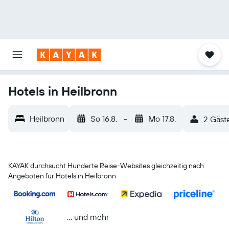
Hotels in Heilbronn
Heilbronn
So 16.8.
-
Mo 17.8.
2 Gäst
KAYAK durchsucht Hunderte Reise-Websites gleichzeitig nach
Angeboten für Hotels in Heilbronn
… und mehr