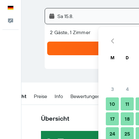
Deutsch
Sa 15.8.
Feedback
2 Gäste, 1 Zimmer
M
D
3
4
Übersicht
Preise
Info
Bewertungen
Lage
Buchu
10
11
Übersicht
17
18
24
25