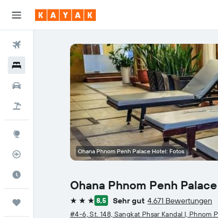
Flüge
Hotels
Mietwagen
Pauschalreisen
Explore
Ohana Phnom Penh Palace Hotel: Fotos
Flugstatus
Die beste Zeit zum Reisen
Ohana Phnom Penh Palace
Sehr gut
4.671 Bewertungen
8,5
Trips
3 Sterne
#4-6, St. 148, Sangkat Phsar Kandal I, Phnom 