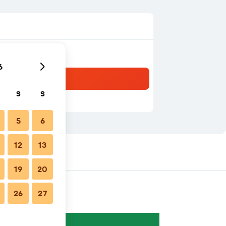
6
S
S
5
6
12
13
ähe
19
20
26
27