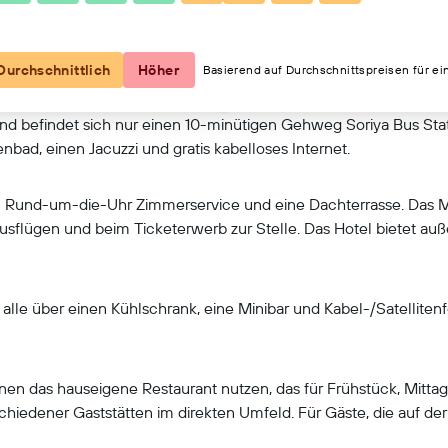
Kartenansicht
Durchschnittlich
Höher
Basierend auf Durchschnittspreisen für ei
nd befindet sich nur einen 10-minütigen Gehweg Soriya Bus Sta
enbad, einen Jacuzzi und gratis kabelloses Internet.
nen Rund-um-die-Uhr Zimmerservice und eine Dachterrasse. Das M
Ausflügen und beim Ticketerwerb zur Stelle. Das Hotel bietet au
alle über einen Kühlschrank, eine Minibar und Kabel-/Satellite
nen das hauseigene Restaurant nutzen, das für Frühstück, Mitta
chiedener Gaststätten im direkten Umfeld. Für Gäste, die auf der 