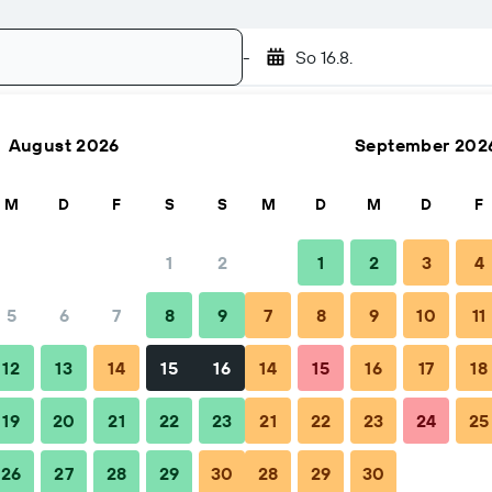
-
So 16.8.
August 2026
September 202
Suchen
M
D
F
S
S
M
D
M
D
F
1
2
1
2
3
4
5
6
7
8
9
7
8
9
10
11
ngszeitpunkt
Tipps & häufige Fragen
Unterkünfte in der N
12
13
14
15
16
14
15
16
17
18
19
20
21
22
23
21
22
23
24
25
26
27
28
29
30
28
29
30