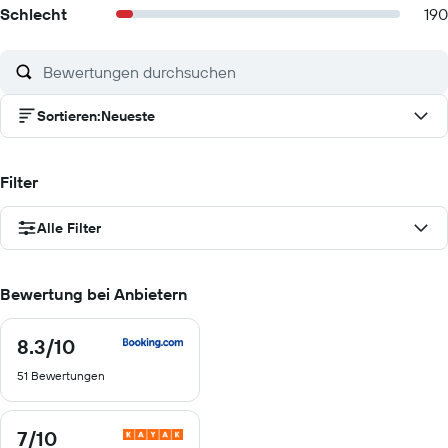
Schlecht
190
Sortieren
:
Neueste
Filter
Alle Filter
Bewertung bei Anbietern
8.3
/10
8.3
von
51 Bewertungen
10
7
/10
7