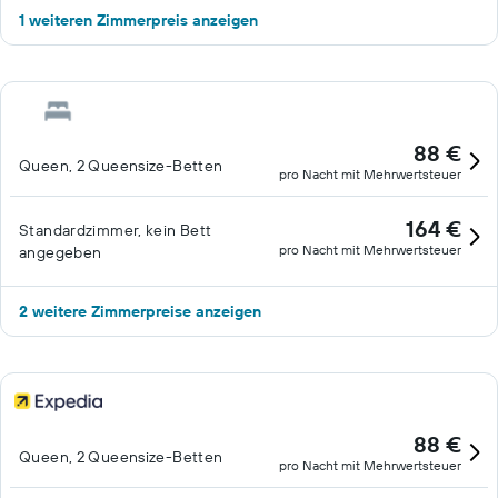
1 weiteren Zimmerpreis anzeigen
88 €
Queen, 2 Queensize-Betten
pro Nacht mit Mehrwertsteuer
164 €
Standardzimmer, kein Bett
pro Nacht mit Mehrwertsteuer
angegeben
2 weitere Zimmerpreise anzeigen
88 €
Queen, 2 Queensize-Betten
pro Nacht mit Mehrwertsteuer