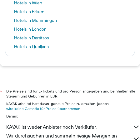
Hotels in Wien
Hotels in Brixen
Hotels in Memmingen
Hotels in London
Hotels in Darátsos
Hotels in Ljubljana
Hotels in Berchtesgaden
Hotels in Hamburg
Hotels in Pillig
Hotels in Warnemünde
Hotels in Neustadt in Holstein
Die Preise sind für E-Tickets und pro Person angegeben und beinhalten alle
*
Steuern und Gebühren in EUR.
Hotels in München
KAYAK arbeitet hart daran, genaue Preise zu erhalten, jedoch
Hotels in Konstanz
wird keine Garantie für Preise übernommen
.
Darum:
KAYAK ist weder Anbieter noch Verkäufer.
Wir durchsuchen und sammeln riesige Mengen an