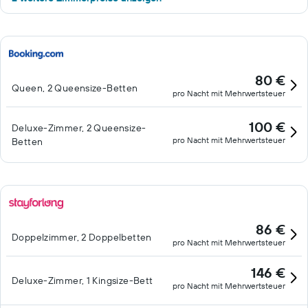
80 €
Queen, 2 Queensize-Betten
pro Nacht mit Mehrwertsteuer
100 €
Deluxe-Zimmer, 2 Queensize-
pro Nacht mit Mehrwertsteuer
Betten
86 €
Doppelzimmer, 2 Doppelbetten
pro Nacht mit Mehrwertsteuer
146 €
Deluxe-Zimmer, 1 Kingsize-Bett
pro Nacht mit Mehrwertsteuer