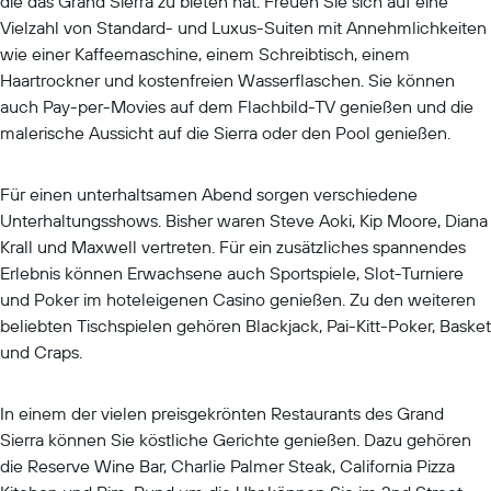
die das Grand Sierra zu bieten hat. Freuen Sie sich auf eine
Vielzahl von Standard- und Luxus-Suiten mit Annehmlichkeiten
wie einer Kaffeemaschine, einem Schreibtisch, einem
Haartrockner und kostenfreien Wasserflaschen. Sie können
auch Pay-per-Movies auf dem Flachbild-TV genießen und die
malerische Aussicht auf die Sierra oder den Pool genießen.
Für einen unterhaltsamen Abend sorgen verschiedene
Unterhaltungsshows. Bisher waren Steve Aoki, Kip Moore, Diana
Krall und Maxwell vertreten. Für ein zusätzliches spannendes
Erlebnis können Erwachsene auch Sportspiele, Slot-Turniere
und Poker im hoteleigenen Casino genießen. Zu den weiteren
beliebten Tischspielen gehören Blackjack, Pai-Kitt-Poker, Basket
und Craps.
In einem der vielen preisgekrönten Restaurants des Grand
Sierra können Sie köstliche Gerichte genießen. Dazu gehören
die Reserve Wine Bar, Charlie Palmer Steak, California Pizza