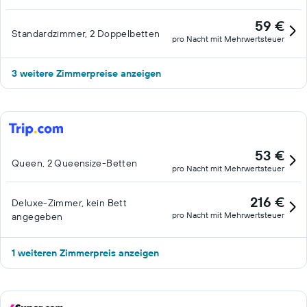
59 €
Standardzimmer, 2 Doppelbetten
pro Nacht mit Mehrwertsteuer
3 weitere Zimmerpreise anzeigen
53 €
Queen, 2 Queensize-Betten
pro Nacht mit Mehrwertsteuer
216 €
Deluxe-Zimmer, kein Bett
pro Nacht mit Mehrwertsteuer
angegeben
1 weiteren Zimmerpreis anzeigen