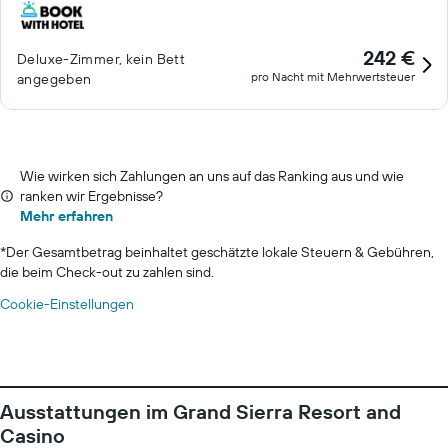
242 €
Deluxe-Zimmer, kein Bett
pro Nacht mit Mehrwertsteuer
angegeben
Wie wirken sich Zahlungen an uns auf das Ranking aus und wie
ranken wir Ergebnisse?
Mehr erfahren
*
Der Gesamtbetrag beinhaltet geschätzte lokale Steuern & Gebühren,
die beim Check-out zu zahlen sind.
Cookie-Einstellungen
Ausstattungen im Grand Sierra Resort and
Casino