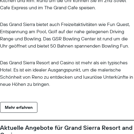
Kitchen und Rim. Rund um die Uhr können Sie im 2nd Street
Cafe Express und im The Grand Cafe speisen.
Das Grand Sierra bietet auch Freizeitaktivitäten wie Fun Quest,
Entspannung am Pool, Golf auf der nahe gelegenen Driving
Range und Bowling. Das GSR Bowling Center ist rund um die
Uhr geöffnet und bietet 50 Bahnen spannenden Bowling Fun.
Das Grand Sierra Resort and Casino ist mehr als ein typisches
Hotel. Es ist ein idealer Ausgangspunkt, um die malerische
Schönheit von Reno zu entdecken und luxuriöse Unterkünfte in
neue Höhen zu bringen.
Mehr erfahren
Aktuelle Angebote für Grand Sierra Resort and