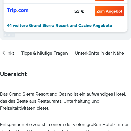
53 €
Zum Angebot
44 weitere Grand Sierra Resort and Casino Angebote
itpunkt
Tipps & häufige Fragen
Unterkünfte in der Nähe
Übersicht
Das Grand Sierra Resort and Casino ist ein aufwendiges Hotel,
das das Beste aus Restaurants, Unterhaltung und
Freizeitaktivitäten bietet.
Entspannen Sie zuerst in einem der vielen großen Hotelzimmer,