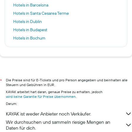
Hotels in Barcelona
Hotels in Santa Cesarea Terme
Hotels in Dublin
Hotels in Budapest
Hotels in Bochum
Hotels in Saint-Maurice
Hotels in Calp
Hotels in Berlin
Hotels in Friedrichshafen
Hotels in Hamburg
Die Preise sind für E-Tickets und pro Person angegeben und beinhalten alle
*
Steuern und Gebühren in EUR.
Hotels in Pillig
KAYAK arbeitet hart daran, genaue Preise zu erhalten, jedoch
Hotels in Neustadt in Holstein
wird keine Garantie für Preise übernommen
.
Darum:
Hotels in München
Hotels in Berchtesgaden
KAYAK ist weder Anbieter noch Verkäufer.
Hotels in Konstanz
Wir durchsuchen und sammeln riesige Mengen an
Daten für dich.