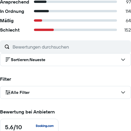
Ansprechend
97
In Ordnung
114
Mäßig
64
Schlecht
152
Sortieren
:
Neueste
Filter
Alle Filter
Bewertung bei Anbietern
5.6
/10
5.6