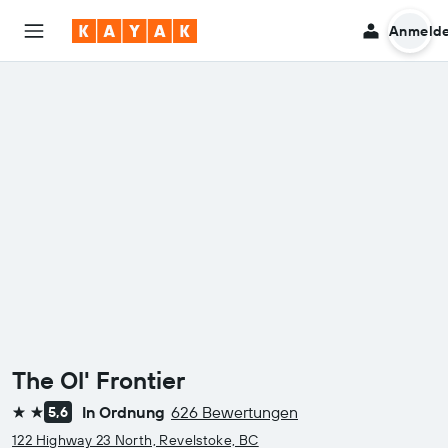
Anmeld
The Ol' Frontier
In Ordnung
626 Bewertungen
5,6
2 Sterne
122 Highway 23 North, Revelstoke, BC