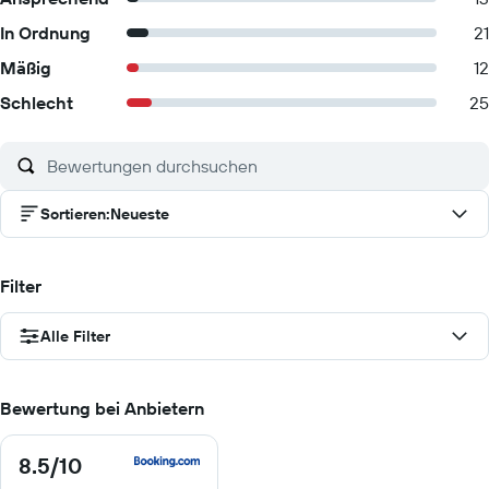
In Ordnung
21
Mäßig
12
Schlecht
25
Sortieren
:
Neueste
Filter
Alle Filter
Bewertung bei Anbietern
8.5
/10
8.5
von