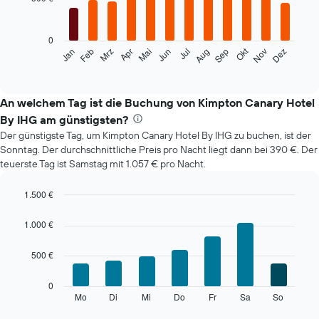
12
bars.
0
Das
Okt
Jan
Feb
Mrz
Apr
Mai
Jun
Jul
Aug
Sep
Nov
Dez
folgende
End
of
Diagramm
interactive
zeigt
chart
den
An welchem Tag ist die Buchung von Kimpton Canary Hotel
durchschnittlichen
By IHG am günstigsten?
Zimmerpreis
Der günstigste Tag, um Kimpton Canary Hotel By IHG zu buchen, ist der
im
Sonntag. Der durchschnittliche Preis pro Nacht liegt dann bei 390 €. Der
jeweiligen
teuerste Tag ist Samstag mit 1.057 € pro Nacht.
Monat
an.
Das
1.500 €
Diagramm
Bar
Chart
hat
graphic.
chart
1.000 €
with
1
7
X-
500 €
bars.
Achse,
die
Das
0
die
folgende
Mo
Di
Mi
Do
Fr
Sa
So
End
Monate
of
Diagramm
anzeigt.
interactive