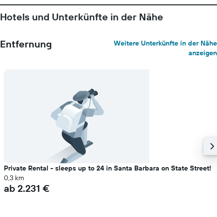
Das
Diagramm
Hotels und Unterkünfte in der Nähe
hat
1
Y-
Entfernung
Weitere Unterkünfte in der Nähe
Achse,
anzeigen
die
den
durchschnittlichen
Zimmerpreis
anzeigt
Private Rental - sleeps up to 24 in Santa Barbara on State Street!
0,3 km
ab 2.231 €