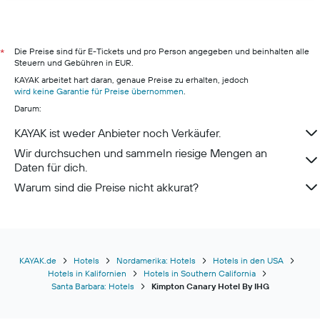
Hotels in Zadar
Hotels in Bonn
Hotels in Berlin
Die Preise sind für E-Tickets und pro Person angegeben und beinhalten alle
*
Steuern und Gebühren in EUR.
Hotels in Hamburg
KAYAK arbeitet hart daran, genaue Preise zu erhalten, jedoch
Hotels in Pillig
wird keine Garantie für Preise übernommen
.
Darum:
Hotels in Warnemünde
Hotels in Neustadt in Holstein
KAYAK ist weder Anbieter noch Verkäufer.
Hotels in Berchtesgaden
Wir durchsuchen und sammeln riesige Mengen an
Daten für dich.
Warum sind die Preise nicht akkurat?
KAYAK.de
Hotels
Nordamerika: Hotels
Hotels in den USA
Hotels in Kalifornien
Hotels in Southern California
Santa Barbara: Hotels
Kimpton Canary Hotel By IHG