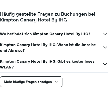
für
Y-
ein
Achse,
Zimmer
die
Häufig gestellte Fragen zu Buchungen bei
ändert,
den
Kimpton Canary Hotel By IHG
je
durchschnittlichen
näher
Zimmerpreis
das
anzeigt.
Aufenthaltsdatum
Wo befindet sich Kimpton Canary Hotel By IHG?
rückt.
Das
Kimpton Canary Hotel By IHG: Wann ist die Anreise
Diagramm
und Abreise?
hat
1
X-
Kimpton Canary Hotel By IHG: Gibt es kostenloses
Achse,
WLAN?
die
die
Anzahl
Mehr häufige Fragen anzeigen
der
Tage
vor
dem
Aufenthalt
anzeigt