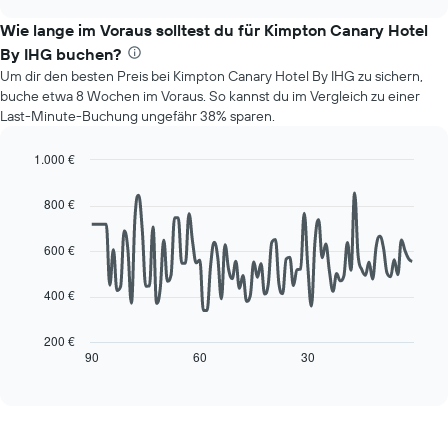
zeigt
chart
Das
den
Wie lange im Voraus solltest du für Kimpton Canary Hotel
Diagramm
durchschnittlichen
hat
By IHG buchen?
Preis
1
Um dir den besten Preis bei Kimpton Canary Hotel By IHG zu sichern,
eines
Y-
buche etwa 8 Wochen im Voraus. So kannst du im Vergleich zu einer
Zimmers
Achse,
Last-Minute-Buchung ungefähr 38% sparen.
für
die
den
den
jeweiligen
1.000 €
durchschnittlichen
Wochentag.
Line
Chart
Zimmerpreis
Das
graphic.
chart
anzeigt.
800 €
with
Diagramm
90
hat
data
600 €
1
points.
X-
Achse,
400 €
Das
die
folgende
die
Diagramm
200 €
Wochentage
zeigt,
90
60
30
End
anzeigt.
of
wie
interactive
Das
sich
chart
Diagramm
der
hat
Preis
1