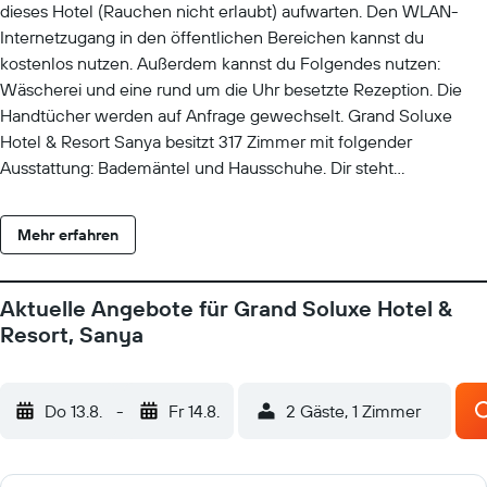
dieses Hotel (Rauchen nicht erlaubt) aufwarten. Den WLAN-
Internetzugang in den öffentlichen Bereichen kannst du
kostenlos nutzen. Außerdem kannst du Folgendes nutzen:
Wäscherei und eine rund um die Uhr besetzte Rezeption. Die
Handtücher werden auf Anfrage gewechselt. Grand Soluxe
Hotel & Resort Sanya besitzt 317 Zimmer mit folgender
Ausstattung: Bademäntel und Hausschuhe. Dir steht
kostenloses WLAN mit einer Geschwindigkeit von > 25 MBit/s
zur Verfügung. Auf Anfrage sind frische Handtücher und frische
Mehr erfahren
Bettwäsche erhältlich. Der Aufdeckservice wird jeden Abend
und der Reinigungsservice täglich angeboten. Zum
Freizeitangebot vor Ort gehört Folgendes: Außenpool und
Aktuelle Angebote für Grand Soluxe Hotel &
Kinderbecken. Die unten aufgeführten Freizeitaktivitäten
Resort, Sanya
werden entweder vor Ort oder in der Nähe angeboten. Es
können dabei Gebühren anfallen.
Do 13.8.
-
Fr 14.8.
2 Gäste, 1 Zimmer