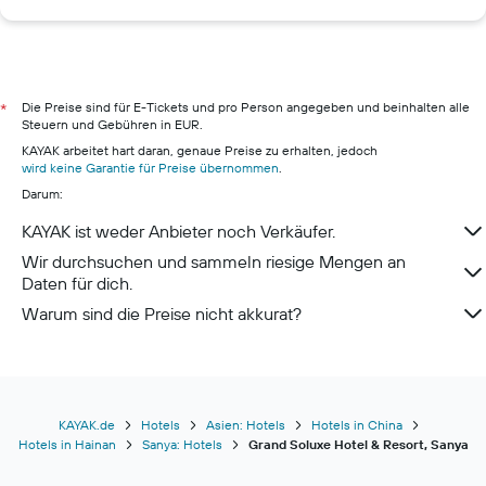
Hotels in Valencia
Hotels in Frankfurt am Main
Hotels in Pillig
Hotels in Warnemünde
Die Preise sind für E-Tickets und pro Person angegeben und beinhalten alle
*
Steuern und Gebühren in EUR.
Hotels in Neustadt in Holstein
KAYAK arbeitet hart daran, genaue Preise zu erhalten, jedoch
Hotels in Berchtesgaden
wird keine Garantie für Preise übernommen
.
Darum:
Hotels in Konstanz
Hotels in Lehde
KAYAK ist weder Anbieter noch Verkäufer.
Wir durchsuchen und sammeln riesige Mengen an
Daten für dich.
Warum sind die Preise nicht akkurat?
KAYAK.de
Hotels
Asien: Hotels
Hotels in China
Hotels in Hainan
Sanya: Hotels
Grand Soluxe Hotel & Resort, Sanya