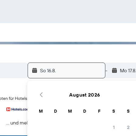
So 16.8.
-
Mo 17.8
August 2026
ten für Hotels in São Miguel do Gostoso
M
D
M
D
F
S
S
… und mehr
1
2