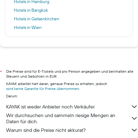
Hotels in Hamburg
Hotels in Bangkok
Hotels in Gelsenkirchen
Hotels in Wien
Hotels in Sansibar
Hotels in Bremen
Hotels in Dresden
Hotels in Hannover
Hotels in Berlin
Die Preise sind für E-Tickets und pro Person angegeben und beinhalten alle
*
Steuern und Gebühren in EUR.
Hotels in Pillig
KAYAK arbeitet hart daran, genaue Preise zu erhalten, jedoch
Hotels in Warnemünde
wird keine Garantie für Preise übernommen
.
Darum:
Hotels in Neustadt in Holstein
Hotels in München
KAYAK ist weder Anbieter noch Verkäufer.
Hotels in Berchtesgaden
Wir durchsuchen und sammeln riesige Mengen an
Daten für dich.
Warum sind die Preise nicht akkurat?