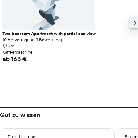
Two bedroom Apartment with partial sea view
10 Hervorragend (1 Bewertung)
1,3 km
Kaffeemaschine
ab 168 €
Gut zu wissen
Preis-Leistung
Entfer