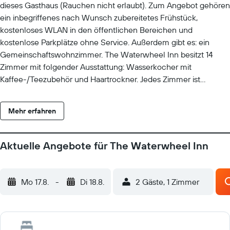
dieses Gasthaus (Rauchen nicht erlaubt). Zum Angebot gehören
ein inbegriffenes nach Wunsch zubereitetes Frühstück,
kostenloses WLAN in den öffentlichen Bereichen und
kostenlose Parkplätze ohne Service. Außerdem gibt es: ein
Gemeinschaftswohnzimmer. The Waterwheel Inn besitzt 14
Zimmer mit folgender Ausstattung: Wasserkocher mit
Kaffee-/Teezubehör und Haartrockner. Jedes Zimmer ist
individuell ausgestattet. Zur Bettausstattung gehören
Bettwäsche aus ägyptischer Baumwolle und hochwertige
Mehr erfahren
Bettwaren. Flachbildfernseher mit Digitalempfang stehen in den
Zimmern zur Verfügung. Zur Badausstattung gehören Duschen
und kostenlose Toilettenartikel. Dieses Gasthaus in St. Austell
Aktuelle Angebote für The Waterwheel Inn
bietet dir einen kostenlosen WLAN-Zugang. Der
Reinigungsservice wird täglich angeboten. Auf Anfrage
bekommst du Bügeleisen/Bügelbretter. Die unten aufgeführten
Mo 17.8.
-
Di 18.8.
2 Gäste, 1 Zimmer
Freizeitaktivitäten werden entweder vor Ort oder in der Nähe
angeboten. Es können dabei Gebühren anfallen.