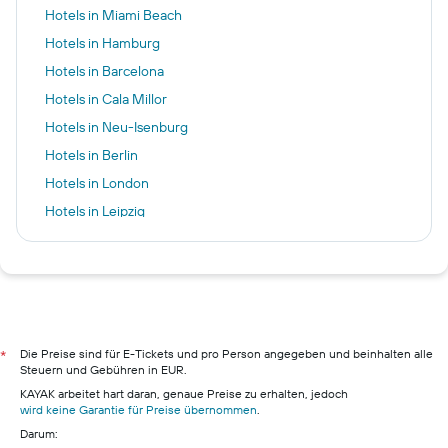
Hotels in Miami Beach
Hotels in Hamburg
Hotels in Barcelona
Hotels in Cala Millor
Hotels in Neu-Isenburg
Hotels in Berlin
Hotels in London
Hotels in Leipzig
Hotels in Málaga
Hotels in Trier
Hotels in Pillig
Hotels in Warnemünde
Hotels in Neustadt in Holstein
Die Preise sind für E-Tickets und pro Person angegeben und beinhalten alle
*
Steuern und Gebühren in EUR.
Hotels in München
KAYAK arbeitet hart daran, genaue Preise zu erhalten, jedoch
Hotels in Berchtesgaden
wird keine Garantie für Preise übernommen
.
Darum:
Hotels in Konstanz