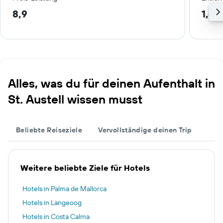
8,9
1,6 
Alles, was du für deinen Aufenthalt in
St. Austell wissen musst
Beliebte Reiseziele
Vervollständige deinen Trip
Weitere beliebte Ziele für Hotels
Hotels in Palma de Mallorca
Hotels in Langeoog
Hotels in Costa Calma