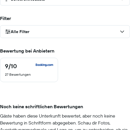
Filter
Alle Filter
Bewertung bei Anbietern
9
/10
9
von
27 Bewertungen
10
Noch keine schriftlichen Bewertungen
Gäste haben diese Unterkunft bewertet, aber noch keine
Bewertung in Schriftform abgegeben. Schau dir Fotos,
Ausstattungsmerkmale und Lage an, um zu entscheiden, ob sie