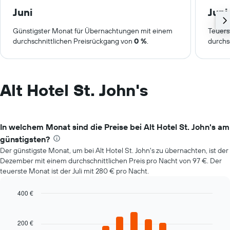
Juni
Juni
Günstigster Monat für Übernachtungen mit einem
Teuers
durchschnittlichen Preisrückgang von
0 %
.
durchs
Alt Hotel St. John's
In welchem Monat sind die Preise bei Alt Hotel St. John's am
günstigsten?
Der günstigste Monat, um bei Alt Hotel St. John's zu übernachten, ist der
Dezember mit einem durchschnittlichen Preis pro Nacht von 97 €. Der
teuerste Monat ist der Juli mit 280 € pro Nacht.
400 €
Bar
Chart
graphic.
chart
with
200 €
12