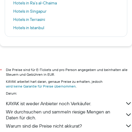
Hotels in Ra’s al-Chaima
Hotels in Singapur
Hotels in Terrasini
Hotels in Istanbul
Hotels in Essen
Hotels in S'Arenal
Hotels in Barcelona
Hotels in Berlin
Hotels in Hamburg
Die Preise sind für E-Tickets und pro Person angegeben und beinhalten alle
*
Steuern und Gebühren in EUR.
Hotels in Pillig
KAYAK arbeitet hart daran, genaue Preise zu erhalten, jedoch
Hotels in Warnemünde
wird keine Garantie für Preise übernommen
.
Darum:
Hotels in Neustadt in Holstein
Hotels in München
KAYAK ist weder Anbieter noch Verkäufer.
Wir durchsuchen und sammeln riesige Mengen an
Daten für dich.
Warum sind die Preise nicht akkurat?