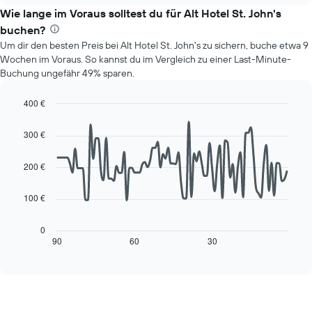
Das
den
Wie lange im Voraus solltest du für Alt Hotel St. John's
Diagramm
durchschnittlichen
hat
buchen?
Preis
1
Um dir den besten Preis bei Alt Hotel St. John's zu sichern, buche etwa 9
eines
Y-
Wochen im Voraus. So kannst du im Vergleich zu einer Last-Minute-
Zimmers
Achse,
Buchung ungefähr 49% sparen.
für
die
den
den
jeweiligen
400 €
durchschnittlichen
Wochentag.
Line
Chart
Zimmerpreis
Das
graphic.
chart
anzeigt.
300 €
with
Diagramm
90
hat
data
200 €
1
points.
X-
Achse,
100 €
Das
die
folgende
die
Diagramm
0
Wochentage
zeigt,
90
60
30
End
anzeigt.
of
wie
interactive
Das
sich
chart
Diagramm
der
hat
Preis
1
für