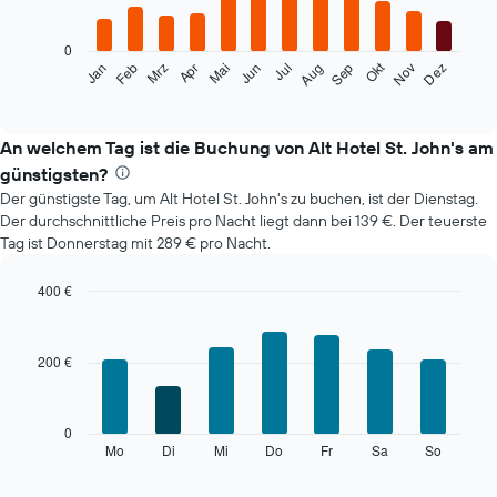
bars.
0
Das
Okt
Feb
Mai
Aug
Nov
Mrz
Jun
Sep
Dez
Jan
Apr
Jul
folgende
End
of
Diagramm
interactive
zeigt
chart
den
An welchem Tag ist die Buchung von Alt Hotel St. John's am
durchschnittlichen
günstigsten?
Zimmerpreis
Der günstigste Tag, um Alt Hotel St. John's zu buchen, ist der Dienstag.
im
Der durchschnittliche Preis pro Nacht liegt dann bei 139 €. Der teuerste
jeweiligen
Tag ist Donnerstag mit 289 € pro Nacht.
Monat
an.
Das
400 €
Diagramm
Bar
Chart
hat
graphic.
chart
with
1
200 €
7
X-
bars.
Achse,
die
Das
0
die
folgende
Mo
Di
Mi
Do
Fr
Sa
So
End
Monate
of
Diagramm
anzeigt.
interactive
zeigt
chart