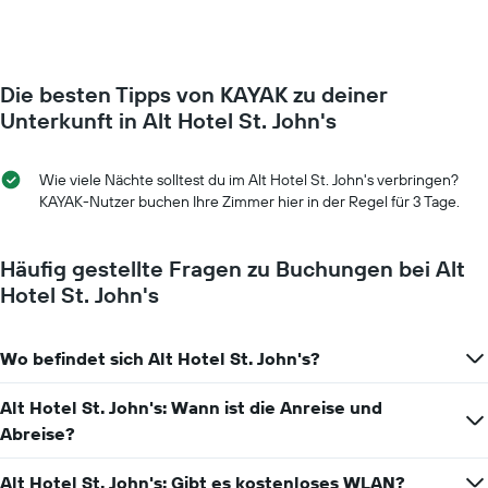
Y-
ein
Achse,
Zimmer
die
ändert,
den
je
durchschnittlichen
Die besten Tipps von KAYAK zu deiner
näher
Zimmerpreis
das
Unterkunft in Alt Hotel St. John's
anzeigt.
Aufenthaltsdatum
rückt.
Das
Wie viele Nächte solltest du im Alt Hotel St. John's verbringen?
Diagramm
KAYAK-Nutzer buchen Ihre Zimmer hier in der Regel für 3 Tage.
hat
1
X-
Häufig gestellte Fragen zu Buchungen bei Alt
Achse,
Hotel St. John's
die
die
Anzahl
Wo befindet sich Alt Hotel St. John's?
der
Tage
vor
Alt Hotel St. John's: Wann ist die Anreise und
dem
Abreise?
Aufenthalt
anzeigt
Alt Hotel St. John's: Gibt es kostenloses WLAN?