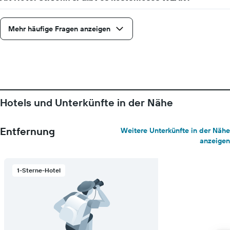
Das
Diagramm
hat
Mehr häufige Fragen anzeigen
1
Y-
Achse,
die
den
durchschnittlichen
Zimmerpreis
anzeigt
Hotels und Unterkünfte in der Nähe
Entfernung
Weitere Unterkünfte in der Nähe
anzeigen
1-Sterne-Hotel