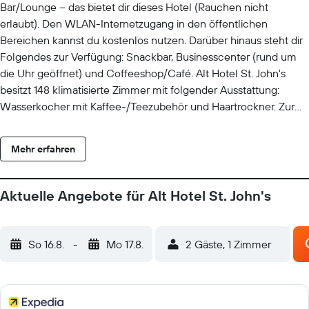
Bar/Lounge – das bietet dir dieses Hotel (Rauchen nicht
erlaubt). Den WLAN-Internetzugang in den öffentlichen
Bereichen kannst du kostenlos nutzen. Darüber hinaus steht dir
Folgendes zur Verfügung: Snackbar, Businesscenter (rund um
die Uhr geöffnet) und Coffeeshop/Café. Alt Hotel St. John's
besitzt 148 klimatisierte Zimmer mit folgender Ausstattung:
Wasserkocher mit Kaffee-/Teezubehör und Haartrockner. Zur
Bettausstattung gehören Bettwäsche aus ägyptischer
Baumwolle, Daunenbettdecken und hochwertige Bettwaren.
Mehr erfahren
LCD-Fernseher mit Kabelempfang stehen in den Zimmern zur
Verfügung. Die Bäder sind wie folgt ausgestattet: Badewannen
oder Duschen mit Regenduschen und kostenlose
Aktuelle Angebote für Alt Hotel St. John's
Toilettenartikel. Dieses Hotel in St. John's bietet dir einen
kostenlosen Internetzugang (WLAN mit einer Geschwindigkeit
von > 100 MBit/s (reicht für 1–2 Personen oder bis zu 6 Geräte)
So 16.8.
-
Mo 17.8.
2 Gäste, 1 Zimmer
und LAN) an. Es wird folgende Ausstattung für
Geschäftsreisende angeboten: Schreibtische und Telefone;
kostenlose Ortsgespräche sind inbegriffen (möglicherweise
gelten Einschränkungen). Alle Zimmer verfügen außerdem über