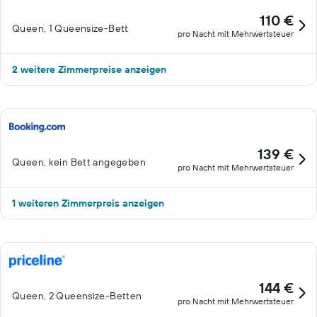
Bügeleisen/Bügelbretter und Verdunkelungsvorhänge. Der
110 €
Queen, 1 Queensize-Bett
Reinigungsservice wird täglich angeboten. Auf Anfrage
pro Nacht mit Mehrwertsteuer
bekommst du Allergikerbettwaren. Dieses Hotel verfügt über
folgendes Angebot: Fitnessbereich (rund um die Uhr geöffnet).
2 weitere Zimmerpreise anzeigen
139 €
Queen, kein Bett angegeben
pro Nacht mit Mehrwertsteuer
1 weiteren Zimmerpreis anzeigen
144 €
Queen, 2 Queensize-Betten
pro Nacht mit Mehrwertsteuer