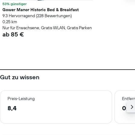
53% günstiger
Gower Manor Historic Bed & Breakfast
9.3 Hervorragend (228 Bewertungen)
0,25 km
Nur für Erwachsene, Gratis WLAN, Gratis Parken
ab 85 €
Gut zu wissen
Preis-Leistung
Entfer
8,4
0,4