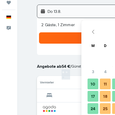
Trips
Do 13.8.
Deutsch
2 Gäste, 1 Zimmer
Feedback
M
D
Angebote ab
54 €
/
Günstigste Option: Preis p
3
4
Vermieter
10
11
17
18
24
25