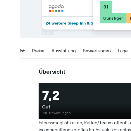
31
Günstiger
24 weitere Sleep Inn & Suites Winchester 
Übersicht
Preise
Ausstattung
Bewertungen
Lage
Übersicht
7,2
Gut
1281 Bewertungen
Fitnessmöglichkeiten, Kaffee/Tee im öffentli
ein inbegriffenes großes Frühstück, kostenlo