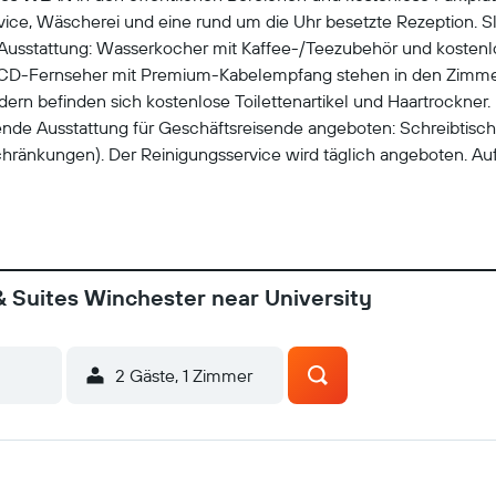
vice, Wäscherei und eine rund um die Uhr besetzte Rezeption. Sl
er Ausstattung: Wasserkocher mit Kaffee-/Teezubehör und koste
CD-Fernseher mit Premium-Kabelempfang stehen in den Zimmer
rn befinden sich kostenlose Toilettenartikel und Haartrockner. D
ende Ausstattung für Geschäftsreisende angeboten: Schreibtisc
schränkungen). Der Reinigungsservice wird täglich angeboten. A
: Fitnessmöglichkeiten.
& Suites Winchester near University
2 Gäste, 1 Zimmer