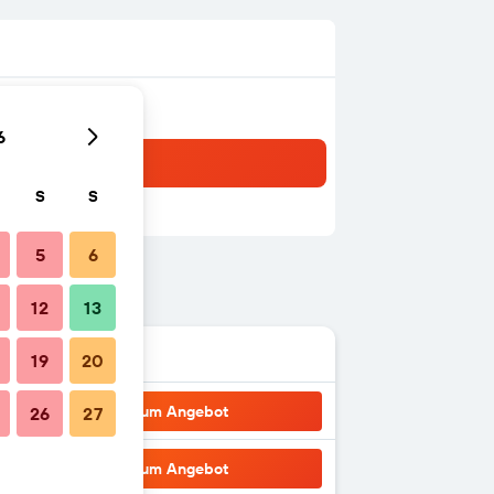
6
S
S
5
6
12
13
19
20
Zum Angebot
26
27
Zum Angebot