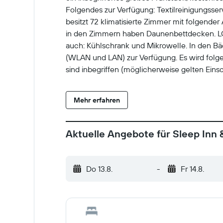
Folgendes zur Verfügung: Textilreinigungsser
besitzt 72 klimatisierte Zimmer mit folgend
in den Zimmern haben Daunenbettdecken. L
auch: Kühlschrank und Mikrowelle. In den Bäde
(WLAN und LAN) zur Verfügung. Es wird folg
sind inbegriffen (möglicherweise gelten Ein
Dieses Hotel verfügt über folgendes Angebot
Mehr erfahren
Aktuelle Angebote für Sleep Inn 
Do 13.8.
-
Fr 14.8.