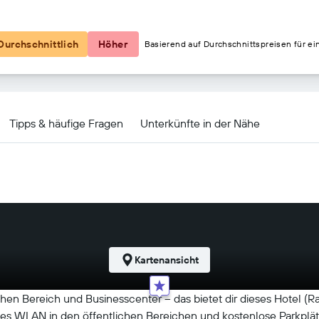
58 €
Durchschnittlich
Höher
Basierend auf Durchschnittspreisen für ei
near University Angebote
Tipps & häufige Fragen
Unterkünfte in der Nähe
Kartenansicht
chen Bereich und Businesscenter – das bietet dir dieses Hotel 
ses WLAN in den öffentlichen Bereichen und kostenlose Parkplätz