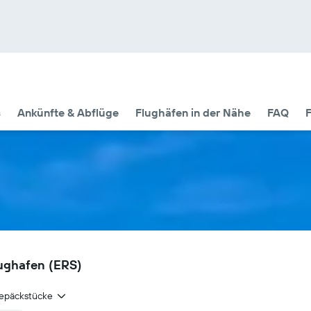
s
Ankünfte & Abflüge
Flughäfen in der Nähe
FAQ
F
ughafen (ERS)
epäckstücke