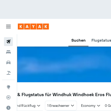
Suchen
Flugstatu
Flüge
Hotels
Mietwagen
Pauschalreisen
Explore
ERS
Flüge & Flugstatus für Windhuk Windhoek Eros Fl
Flugstatus
Hin- und Rückflug
1 Erwachsener
Economy
0 G
Die beste Zeit zum Reisen