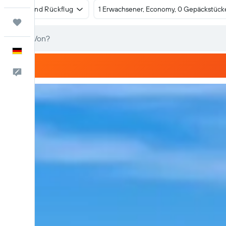
Hin- und Rückflug
1 Erwachsener, Economy, 0 Gepäckstück
Trips
Deutsch
Feedback