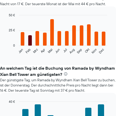
Nacht von 17 €. Der teuerste Monat ist der Mai mit 44 € pro Nacht.
50 €
Bar
Chart
graphic.
chart
with
25 €
12
bars.
0
Das
Okt
Feb
Mai
Aug
Nov
Jan
Apr
Jul
Mrz
Jun
Sep
Dez
folgende
End
of
Diagramm
interactive
zeigt
chart
den
An welchem Tag ist die Buchung von Ramada by Wyndham
durchschnittlichen
Xian Bell Tower am günstigsten?
Zimmerpreis
Der günstigste Tag, um Ramada by Wyndham Xian Bell Tower zu buchen,
im
ist der Donnerstag. Der durchschnittliche Preis pro Nacht liegt dann bei
jeweiligen
16 €. Der teuerste Tag ist Sonntag mit 37 € pro Nacht.
Monat
an.
Das
40 €
Diagramm
Bar
Chart
hat
graphic.
chart
with