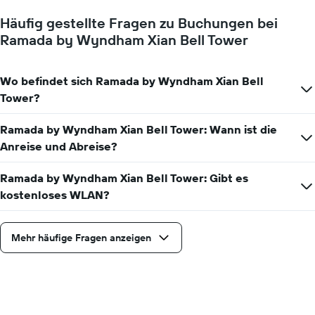
die
Wochentage
Häufig gestellte Fragen zu Buchungen bei
anzeigt.
Ramada by Wyndham Xian Bell Tower
Das
Diagramm
hat
1
Wo befindet sich Ramada by Wyndham Xian Bell
Y-
Tower?
Achse,
die
Ramada by Wyndham Xian Bell Tower: Wann ist die
den
Anreise und Abreise?
durchschnittlichen
Zimmerpreis
anzeigt.
Ramada by Wyndham Xian Bell Tower: Gibt es
kostenloses WLAN?
Mehr häufige Fragen anzeigen