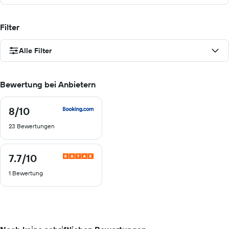
Filter
Alle Filter
Bewertung bei Anbietern
8
/10
8
von
23 Bewertungen
10
7.7
/10
7.7
von
1 Bewertung
10