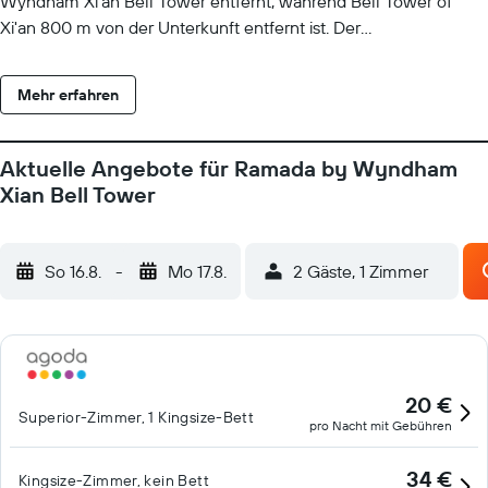
Wyndham Xi'an Bell Tower entfernt, während Bell Tower of
Xi'an 800 m von der Unterkunft entfernt ist. Der
nächstgelegene Flughafen ist der Flughafen Xi'an Xianyang, 38
km von der Unterkunft Ramada by Wyndham Xi'an Bell Tower
Mehr erfahren
entfernt, und die Unterkunft bietet einen kostenpflichtigen
Flughafentransfer.
Aktuelle Angebote für Ramada by Wyndham
Xian Bell Tower
So 16.8.
-
Mo 17.8.
2 Gäste, 1 Zimmer
20 €
Superior-Zimmer, 1 Kingsize-Bett
pro Nacht mit Gebühren
34 €
Kingsize-Zimmer, kein Bett