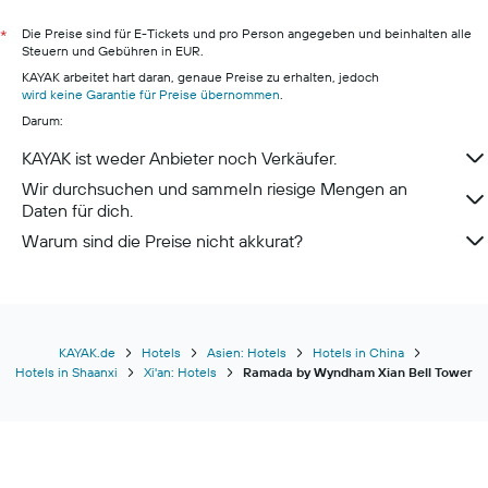
Hotels in Berlin
Hotels in Hamburg
Die Preise sind für E-Tickets und pro Person angegeben und beinhalten alle
*
Steuern und Gebühren in EUR.
Hotels in Pillig
KAYAK arbeitet hart daran, genaue Preise zu erhalten, jedoch
Hotels in Warnemünde
wird keine Garantie für Preise übernommen
.
Darum:
Hotels in Neustadt in Holstein
Hotels in München
KAYAK ist weder Anbieter noch Verkäufer.
Wir durchsuchen und sammeln riesige Mengen an
Daten für dich.
Warum sind die Preise nicht akkurat?
KAYAK.de
Hotels
Asien: Hotels
Hotels in China
Hotels in Shaanxi
Xi'an: Hotels
Ramada by Wyndham Xian Bell Tower