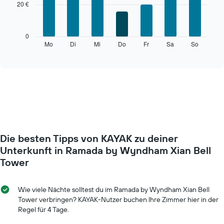
1
20 €
7
X-
bars.
Achse,
die
Das
0
die
folgende
Mo
Di
Mi
Do
Fr
Sa
So
End
Monate
of
Diagramm
anzeigt.
interactive
zeigt
chart
Das
den
Diagramm
durchschnittlichen
hat
Preis
1
eines
Y-
Zimmers
Achse,
für
die
den
den
Die besten Tipps von KAYAK zu deiner
jeweiligen
durchschnittlichen
Wochentag.
Unterkunft in Ramada by Wyndham Xian Bell
Zimmerpreis
Das
Tower
anzeigt.
Diagramm
hat
1
Wie viele Nächte solltest du im Ramada by Wyndham Xian Bell
X-
Tower verbringen? KAYAK-Nutzer buchen Ihre Zimmer hier in der
Achse,
Regel für 4 Tage.
die