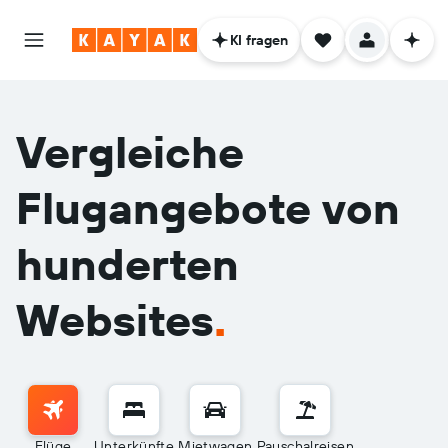
KI fragen
Vergleiche
Flugangebote von
hunderten
Websites
.
Flüge
Unterkünfte
Mietwagen
Pauschalreisen