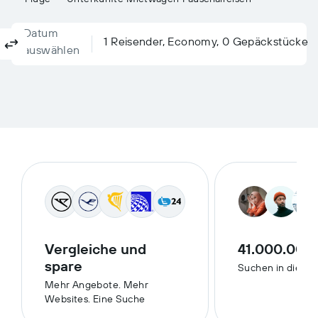
Datum
Columbus, OH, USA - Port Columbus (CMH)
Nach?
1 Reisender, Economy, 0 Gepäckstücke
Hin- und Rückflug
Nur Hinflug
Multi-Stopp
auswählen
Vergleiche und
41.000.000
spare
Suchen in diese
Mehr Angebote. Mehr
Websites. Eine Suche