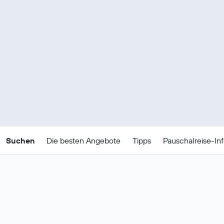
Suchen
Die besten Angebote
Tipps
Pauschalreise-In
Günstige
Pauschalreiseangebote für