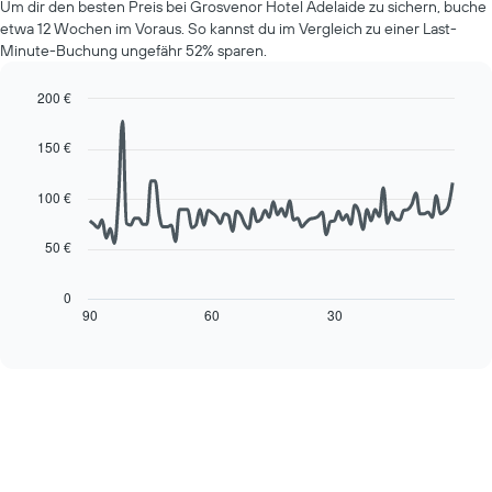
1
Um dir den besten Preis bei Grosvenor Hotel Adelaide zu sichern, buche
eines
Y-
etwa 12 Wochen im Voraus. So kannst du im Vergleich zu einer Last-
Zimmers
Achse,
Minute-Buchung ungefähr 52% sparen.
für
die
den
den
jeweiligen
200 €
durchschnittlichen
Wochentag.
Line
Chart
Zimmerpreis
Das
graphic.
chart
anzeigt.
150 €
with
Diagramm
90
hat
data
100 €
1
points.
X-
Achse,
50 €
Das
die
folgende
die
Diagramm
0
Wochentage
zeigt,
90
60
30
End
anzeigt.
of
wie
interactive
Das
sich
chart
Diagramm
der
hat
Preis
1
für
Y-
ein
Achse,
Zimmer
die
ändert,