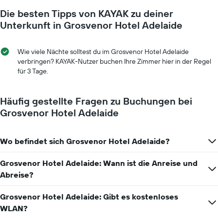
den
je
durchschnittlichen
Die besten Tipps von KAYAK zu deiner
näher
Zimmerpreis
das
Unterkunft in Grosvenor Hotel Adelaide
anzeigt.
Aufenthaltsdatum
rückt.
Das
Wie viele Nächte solltest du im Grosvenor Hotel Adelaide
Diagramm
verbringen? KAYAK-Nutzer buchen Ihre Zimmer hier in der Regel
hat
für 3 Tage.
1
X-
Achse,
Häufig gestellte Fragen zu Buchungen bei
die
Grosvenor Hotel Adelaide
die
Anzahl
der
Wo befindet sich Grosvenor Hotel Adelaide?
Tage
vor
dem
Grosvenor Hotel Adelaide: Wann ist die Anreise und
Aufenthalt
Abreise?
anzeigt
Das
Grosvenor Hotel Adelaide: Gibt es kostenloses
Diagramm
hat
WLAN?
1