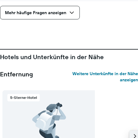
Y-
Achse,
Mehr häufige Fragen anzeigen
die
den
durchschnittlichen
Zimmerpreis
anzeigt
Hotels und Unterkünfte in der Nähe
Entfernung
Weitere Unterkünfte in der Nähe
anzeigen
5-Sterne-Hotel