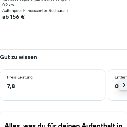
0,2 km
Außenpool, Fitnesscenter, Restaurant
ab 156 €
Gut zu wissen
Preis-Leistung
Entfer
7,8
0,8
Alles, was du für deinen Aufenthalt in