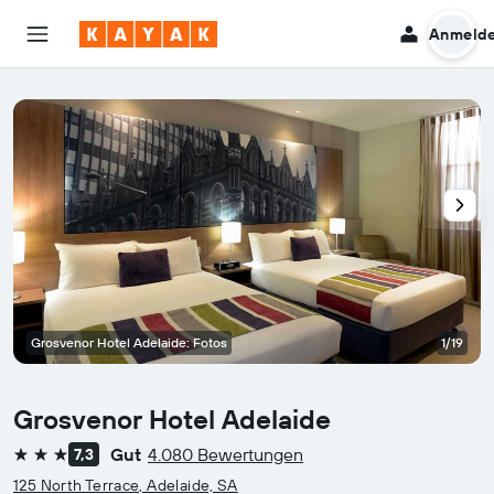
Anmeld
Grosvenor Hotel Adelaide: Fotos
1/19
Grosvenor Hotel Adelaide
Gut
4.080 Bewertungen
7,3
3 Sterne
125 North Terrace, Adelaide, SA