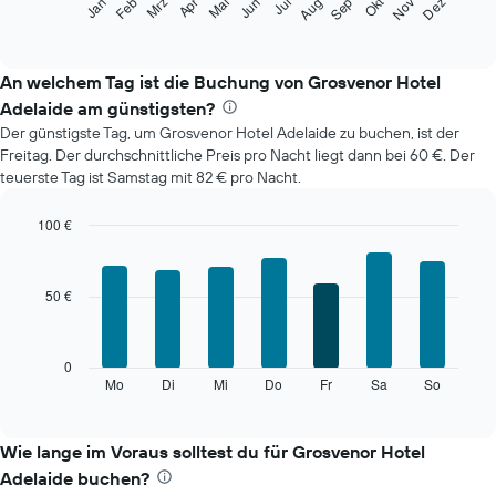
Okt
Feb
Mai
Aug
Nov
Mrz
Jun
Sep
Dez
Jan
Apr
Jul
folgende
End
of
Diagramm
interactive
zeigt
chart
den
An welchem Tag ist die Buchung von Grosvenor Hotel
durchschnittlichen
Adelaide am günstigsten?
Zimmerpreis
Der günstigste Tag, um Grosvenor Hotel Adelaide zu buchen, ist der
im
Freitag. Der durchschnittliche Preis pro Nacht liegt dann bei 60 €. Der
jeweiligen
teuerste Tag ist Samstag mit 82 € pro Nacht.
Monat
an.
Das
100 €
Diagramm
Bar
Chart
hat
graphic.
chart
with
1
50 €
7
X-
bars.
Achse,
die
Das
0
die
folgende
Mo
Di
Mi
Do
Fr
Sa
So
End
Monate
of
Diagramm
anzeigt.
interactive
zeigt
chart
Das
den
Wie lange im Voraus solltest du für Grosvenor Hotel
Diagramm
durchschnittlichen
hat
Adelaide buchen?
Preis