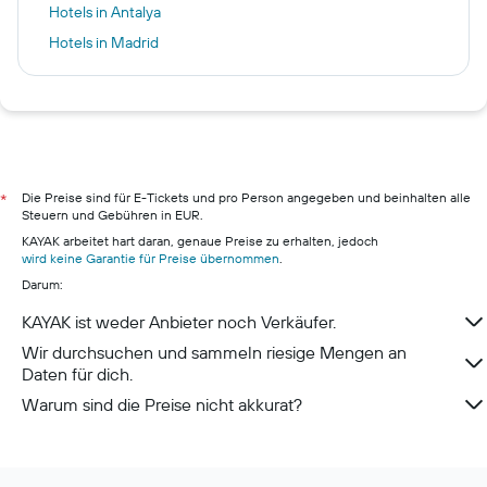
Hotels in Antalya
Hotels in Madrid
Hotels in Funchal
Hotels in Catania
Hotels in Barcelona
Hotels in Armação de Pêra
Hotels in Berlin
Die Preise sind für E-Tickets und pro Person angegeben und beinhalten alle
*
Steuern und Gebühren in EUR.
Hotels in Hamburg
KAYAK arbeitet hart daran, genaue Preise zu erhalten, jedoch
Hotels in Pillig
wird keine Garantie für Preise übernommen
.
Darum:
Hotels in Warnemünde
Hotels in Neustadt in Holstein
KAYAK ist weder Anbieter noch Verkäufer.
Hotels in München
Wir durchsuchen und sammeln riesige Mengen an
Daten für dich.
Warum sind die Preise nicht akkurat?