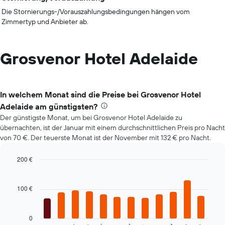
Die Stornierungs-/Vorauszahlungsbedingungen hängen vom
Zimmertyp und Anbieter ab.
Grosvenor Hotel Adelaide
In welchem Monat sind die Preise bei Grosvenor Hotel
Adelaide am günstigsten?
Der günstigste Monat, um bei Grosvenor Hotel Adelaide zu
übernachten, ist der Januar mit einem durchschnittlichen Preis pro Nacht
von 70 €. Der teuerste Monat ist der November mit 132 € pro Nacht.
200 €
Bar
Chart
graphic.
chart
with
100 €
12
bars.
0
Das