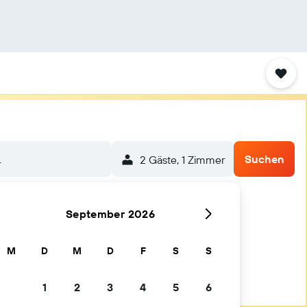
.
Suchen
2 Gäste, 1 Zimmer
September 2026
M
D
M
D
F
S
S
1
2
3
4
5
6