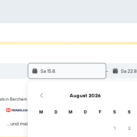
Sa 15.8.
-
Sa 22.8
August 2026
els in Berchem
M
D
M
D
F
S
S
… und mehr
1
2