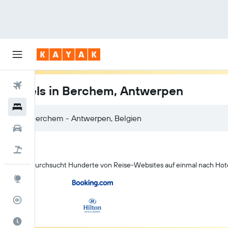
Flüge
Hotels in Berchem, Antwerpen
Hotels
Mietwagen
Pauschalreisen
KAYAK durchsucht Hunderte von Reise-Websites auf einmal nach Hot
Explore
Flugstatus
Die beste Zeit zum Reisen