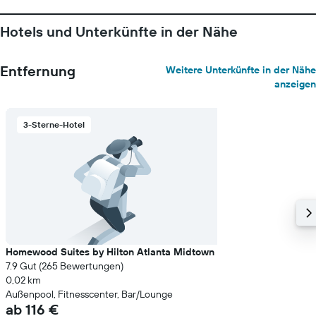
Diagramm
hat
Hotels und Unterkünfte in der Nähe
1
Y-
Achse,
Entfernung
Weitere Unterkünfte in der Nähe
die
anzeigen
den
durchschnittlichen
Zimmerpreis
3-Sterne-Hotel
anzeigt
Homewood Suites by Hilton Atlanta Midtown
7.9 Gut (265 Bewertungen)
0,02 km
Außenpool, Fitnesscenter, Bar/Lounge
ab 116 €