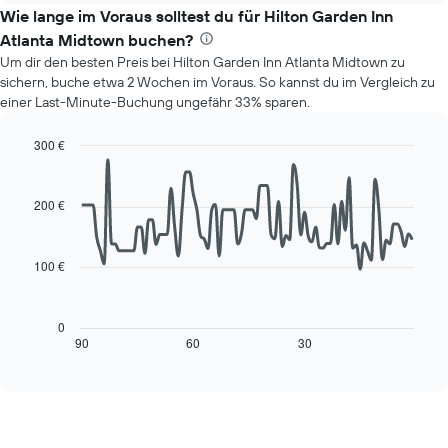
Das
den
Wie lange im Voraus solltest du für Hilton Garden Inn
Diagramm
durchschnittlichen
hat
Atlanta Midtown buchen?
Preis
1
Um dir den besten Preis bei Hilton Garden Inn Atlanta Midtown zu
eines
Y-
sichern, buche etwa 2 Wochen im Voraus. So kannst du im Vergleich zu
Zimmers
Achse,
einer Last-Minute-Buchung ungefähr 33% sparen.
für
die
den
den
jeweiligen
300 €
durchschnittlichen
Wochentag.
Line
Chart
Zimmerpreis
Das
graphic.
chart
anzeigt.
with
Diagramm
200 €
90
hat
data
1
points.
X-
100 €
Achse,
Das
die
folgende
die
Diagramm
0
Wochentage
zeigt,
90
60
30
End
anzeigt.
of
wie
interactive
Das
sich
chart
Diagramm
der
hat
Preis
1
für