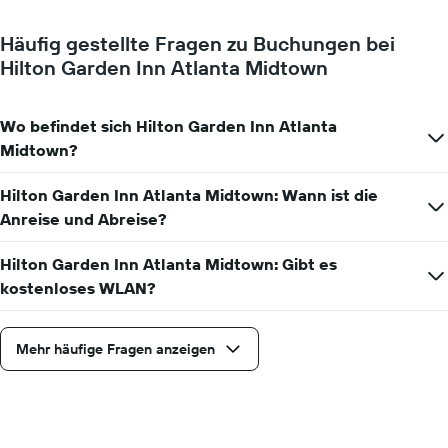
Y-
ein
Achse,
Zimmer
die
Häufig gestellte Fragen zu Buchungen bei
ändert,
den
Hilton Garden Inn Atlanta Midtown
je
durchschnittlichen
näher
Zimmerpreis
das
anzeigt.
Aufenthaltsdatum
Wo befindet sich Hilton Garden Inn Atlanta
rückt.
Midtown?
Das
Diagramm
Hilton Garden Inn Atlanta Midtown: Wann ist die
hat
1
Anreise und Abreise?
X-
Achse,
Hilton Garden Inn Atlanta Midtown: Gibt es
die
kostenloses WLAN?
die
Anzahl
der
Mehr häufige Fragen anzeigen
Tage
vor
dem
Aufenthalt
anzeigt
Das