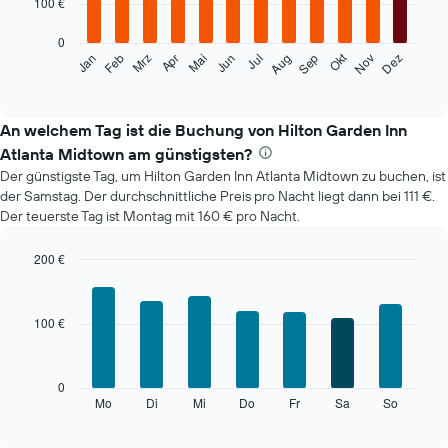
100 €
bars.
0
Das
Okt
Feb
Mai
Aug
Nov
Mrz
Jun
Sep
Dez
Jan
Apr
Jul
folgende
End
of
Diagramm
interactive
zeigt
chart
den
An welchem Tag ist die Buchung von Hilton Garden Inn
durchschnittlichen
Atlanta Midtown am günstigsten?
Zimmerpreis
Der günstigste Tag, um Hilton Garden Inn Atlanta Midtown zu buchen, ist
im
der Samstag. Der durchschnittliche Preis pro Nacht liegt dann bei 111 €.
jeweiligen
Der teuerste Tag ist Montag mit 160 € pro Nacht.
Monat
an.
Das
200 €
Diagramm
Bar
Chart
hat
graphic.
chart
with
1
100 €
7
X-
bars.
Achse,
die
Das
0
die
folgende
Mo
Di
Mi
Do
Fr
Sa
So
End
Monate
of
Diagramm
anzeigt.
interactive
zeigt
chart