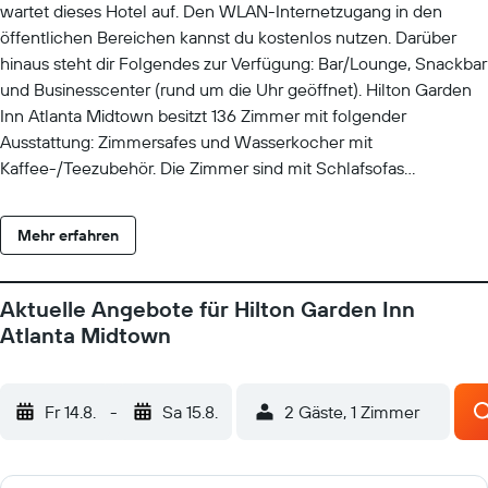
wartet dieses Hotel auf. Den WLAN-Internetzugang in den
öffentlichen Bereichen kannst du kostenlos nutzen. Darüber
hinaus steht dir Folgendes zur Verfügung: Bar/Lounge, Snackbar
und Businesscenter (rund um die Uhr geöffnet). Hilton Garden
Inn Atlanta Midtown besitzt 136 Zimmer mit folgender
Ausstattung: Zimmersafes und Wasserkocher mit
Kaffee-/Teezubehör. Die Zimmer sind mit Schlafsofas
(Doppelbett) ausgestattet. Die Betten in den Zimmern haben
hochwertige Bettwaren. Premium-Kabelempfang ist verfügbar.
Mehr erfahren
Im Zimmer befinden sich auch: Kühlschrank und Mikrowelle.
Zur Badausstattung gehören Duschwannen, kostenlose
Toilettenartikel und Haartrockner. Dieses Hotel in Atlanta bietet
Aktuelle Angebote für Hilton Garden Inn
dir einen kostenlosen Internetzugang (WLAN und LAN) an. Dir
Atlanta Midtown
stehen Schreibtische und Schreibtischstühle zur Verfügung. Der
Reinigungsservice wird täglich angeboten. Dieses Hotel verfügt
über folgendes Angebot: Außenpool und Fitnessmöglichkeiten.
Fr 14.8.
-
Sa 15.8.
2 Gäste, 1 Zimmer