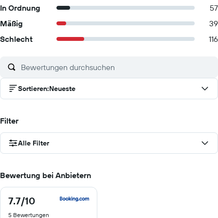
In Ordnung
57
Mäßig
39
Schlecht
116
Sortieren
:
Neueste
Filter
Alle Filter
Bewertung bei Anbietern
7.7
/10
7.7
von
5 Bewertungen
10