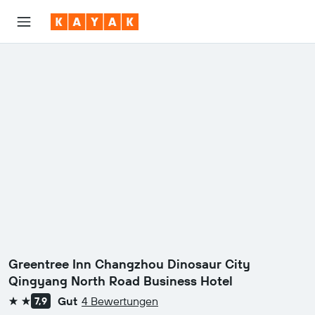
Greentree Inn Changzhou Dinosaur City
Qingyang North Road Business Hotel
Gut
4 Bewertungen
7,9
2 Sterne