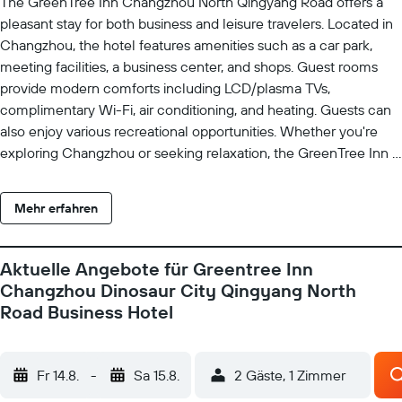
The GreenTree Inn Changzhou North Qingyang Road offers a
pleasant stay for both business and leisure travelers. Located in
Changzhou, the hotel features amenities such as a car park,
meeting facilities, a business center, and shops. Guest rooms
provide modern comforts including LCD/plasma TVs,
complimentary Wi-Fi, air conditioning, and heating. Guests can
also enjoy various recreational opportunities. Whether you're
exploring Changzhou or seeking relaxation, the GreenTree Inn is
an excellent choice.
Mehr erfahren
Aktuelle Angebote für Greentree Inn
Changzhou Dinosaur City Qingyang North
Road Business Hotel
Fr 14.8.
-
Sa 15.8.
2 Gäste, 1 Zimmer