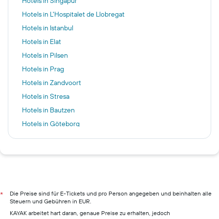
Hotels in Singapur
Hotels in L'Hospitalet de Llobregat
Hotels in Istanbul
Hotels in Elat
Hotels in Pilsen
Hotels in Prag
Hotels in Zandvoort
Hotels in Stresa
Hotels in Bautzen
Hotels in Göteborg
Hotels in Marrakesch
Hotels in Mannheim
Hotels in Hurghada
Hotels in Amsterdam
Hotels in Berlin
Die Preise sind für E-Tickets und pro Person angegeben und beinhalten alle
*
Steuern und Gebühren in EUR.
Hotels in Hamburg
KAYAK arbeitet hart daran, genaue Preise zu erhalten, jedoch