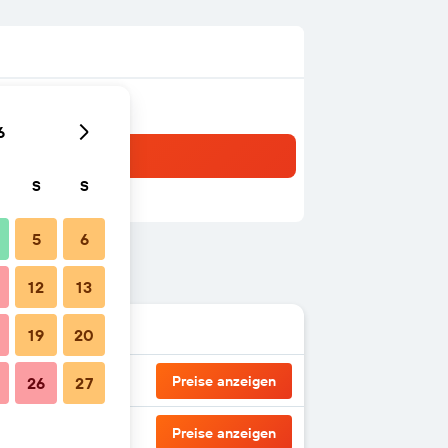
6
S
S
5
6
12
13
19
20
Preise anzeigen
26
27
Preise anzeigen