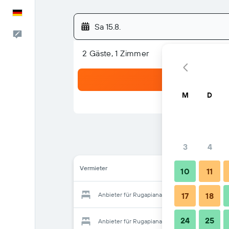
Deutsch
Sa 15.8.
Feedback
2 Gäste, 1 Zimmer
M
D
3
4
Vermieter
10
11
Anbieter für Rugapiana Vacanze
17
18
24
25
Anbieter für Rugapiana Vacanze