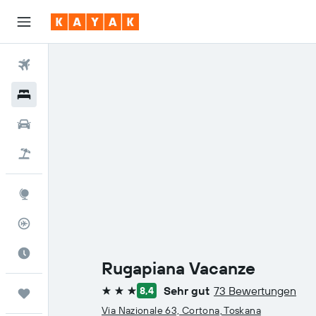
Flüge
Hotels
Mietwagen
Pauschalreisen
Explore
Flugstatus
Die beste Zeit zum Reisen
Rugapiana Vacanze
Sehr gut
73 Bewertungen
8,4
Trips
3 Sterne
Via Nazionale 63, Cortona, Toskana