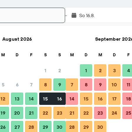
-
So 16.8.
August 2026
September 202
Suchen
M
D
F
S
S
M
D
M
D
F
1
2
1
2
3
4
5
6
7
8
9
7
8
9
10
11
12
13
14
15
16
14
15
16
17
18
19
20
21
22
23
21
22
23
24
25
26
27
28
29
30
28
29
30