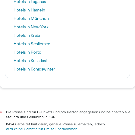
Hotels in Laganas
Hotels in Hameln
Hotels in München
Hotels in New York
Hotels in Krabi
Hotels in Schliersee
Hotels in Porto
Hotels in Kusadasi
Hotels in Königswinter
Hotels in Paris
Hotels in Madrid
Hotels in Ulcinj
Hotels in Berlin
Hotels in Hamburg
Die Preise sind für E-Tickets und pro Person angegeben und beinhalten alle
*
Steuern und Gebühren in EUR.
Hotels in Pillig
KAYAK arbeitet hart daran, genaue Preise zu erhalten, jedoch
Hotels in Warnemünde
wird keine Garantie für Preise übernommen
.