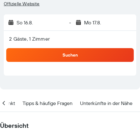
Offizielle Website
So 16.8.
-
Mo 17.8.
2 Gäste, 1 Zimmer
Suchen
itpunkt
Tipps & häufige Fragen
Unterkünfte in der Nähe
Übersicht