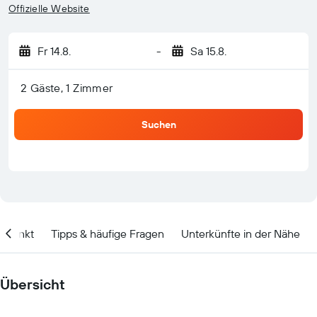
Offizielle Website
Fr 14.8.
-
Sa 15.8.
2 Gäste, 1 Zimmer
Suchen
itpunkt
Tipps & häufige Fragen
Unterkünfte in der Nähe
Übersicht