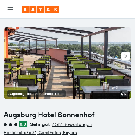
Augsburg Hotel Sonnenhof: Fotos
1/17
Augsburg Hotel Sonnenhof
Sehr gut
2.512 Bewertungen
8,8
Bewertungskategorie 3
Henleinstraße 31, Gersthofen, Bayern