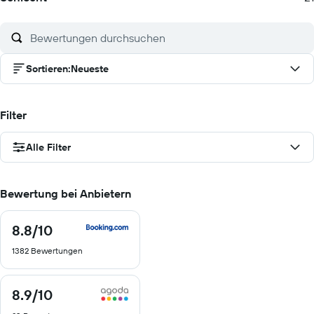
Sortieren
:
Neueste
Filter
Alle Filter
Bewertung bei Anbietern
8.8
/10
8.8
von
1382 Bewertungen
10
8.9
/10
8.9
von