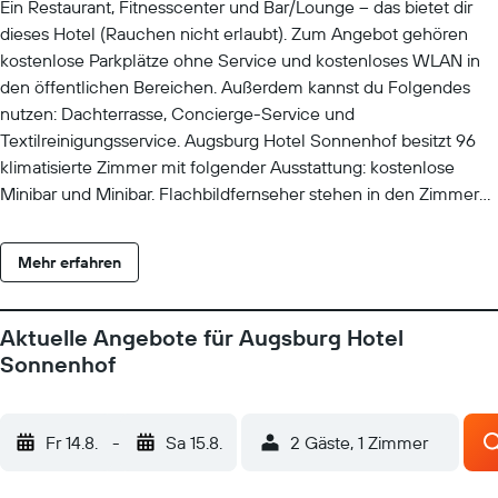
Ein Restaurant, Fitnesscenter und Bar/Lounge – das bietet dir
dieses Hotel (Rauchen nicht erlaubt). Zum Angebot gehören
kostenlose Parkplätze ohne Service und kostenloses WLAN in
den öffentlichen Bereichen. Außerdem kannst du Folgendes
nutzen: Dachterrasse, Concierge-Service und
Textilreinigungsservice. Augsburg Hotel Sonnenhof besitzt 96
klimatisierte Zimmer mit folgender Ausstattung: kostenlose
Minibar und Minibar. Flachbildfernseher stehen in den Zimmern
zur Verfügung. Zur Badausstattung gehören Duschen,
kostenlose Toilettenartikel und Haartrockner. Dir steht ein
Mehr erfahren
kostenloser Internetzugang (WLAN) zur Verfügung. Es wird
folgende Ausstattung für Geschäftsreisende angeboten:
Schreibtische, Zimmersafes und Telefone; kostenlose
Aktuelle Angebote für Augsburg Hotel
Ortsgespräche sind inbegriffen (möglicherweise gelten
Sonnenhof
Einschränkungen). Alle Zimmer verfügen außerdem über
kostenloses Mineralwasser und Wasserkocher mit
Kaffee-/Teezubehör. Der Reinigungsservice wird täglich
Fr 14.8.
-
Sa 15.8.
2 Gäste, 1 Zimmer
angeboten. Dieses Hotel verfügt über folgendes Angebot:
Fitnesscenter.