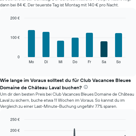
dann bei 84 €. Der teuerste Tag ist Montag mit 140 € pro Nacht.
200 €
Bar
Chart
graphic.
chart
with
100 €
7
bars.
Das
0
folgende
Mo
Di
Mi
Do
Fr
Sa
So
End
of
Diagramm
interactive
zeigt
chart
den
Wie lange im Voraus solltest du für Club Vacances Bleues
durchschnittlichen
Domaine de Château Laval buchen?
Preis
Um dir den besten Preis bei Club Vacances Bleues Domaine de Château
eines
Laval zu sichern, buche etwa 11 Wochen im Voraus. So kannst du im
Zimmers
Vergleich zu einer Last-Minute-Buchung ungefähr 77% sparen.
für
den
jeweiligen
250 €
Wochentag.
Line
Chart
200 €
Das
graphic.
chart
with