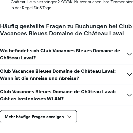
Château Laval verbringen? KAYAK-Nutzer buchen Ihre Zimmer hier
1
in der Regel für 8 Tage.
X-
Achse,
die
Häufig gestellte Fragen zu Buchungen bei Club
die
Vacances Bleues Domaine de Château Laval
Anzahl
der
Tage
vor
Wo befindet sich Club Vacances Bleues Domaine de
dem
Château Laval?
Aufenthalt
anzeigt
Club Vacances Bleues Domaine de Château Laval:
Das
Wann ist die Anreise und Abreise?
Diagramm
hat
1
Club Vacances Bleues Domaine de Château Laval:
Y-
Gibt es kostenloses WLAN?
Achse,
die
den
Mehr häufige Fragen anzeigen
durchschnittlichen
Zimmerpreis
anzeigt