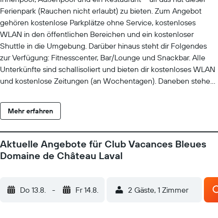
Ferienpark (Rauchen nicht erlaubt) zu bieten. Zum Angebot
gehören kostenlose Parkplätze ohne Service, kostenloses
WLAN in den öffentlichen Bereichen und ein kostenloser
Shuttle in die Umgebung. Darüber hinaus steht dir Folgendes
zur Verfügung: Fitnesscenter, Bar/Lounge und Snackbar. Alle
Unterkünfte sind schallisoliert und bieten dir kostenloses WLAN
und kostenlose Zeitungen (an Wochentagen). Daneben stehen
dir folgende Annehmlichkeiten zur Verfügung:
Flachbildfernseher, Duschen und Telefone. Club Vacances
Mehr erfahren
Bleues Domaine de Château Laval besitzt 91 Zimmer mit
folgender Ausstattung: kostenlose Zeitungen (an
Wochentagen) und kostenlose Toilettenartikel.
Aktuelle Angebote für Club Vacances Bleues
Flachbildfernseher stehen in den Zimmern zur Verfügung. Zur
Domaine de Château Laval
Badausstattung gehört Folgendes: Duschen. Dieser Ferienpark
in Gréoux-les-Bains bietet dir einen kostenlosen WLAN-Zugang.
Auf Anfrage sind Bügeleisen/Bügelbretter und Haartrockner
Do 13.8.
-
Fr 14.8.
2 Gäste, 1 Zimmer
erhältlich. Der Reinigungsservice wird täglich angeboten. Dieser
Ferienpark hat Tennisplätze im Freien und Fitnesscenter. Zum