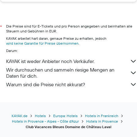
Hotels in Verona
Hotels in S'Arenal
Hotels in Berlin
Die Preise sind für E-Tickets und pro Person angegeben und beinhalten alle
*
Steuern und Gebühren in EUR.
Hotels in Hamburg
KAYAK arbeitet hart daran, genaue Preise zu erhalten, jedoch
Hotels in Pillig
wird keine Garantie für Preise übernommen
.
Darum:
Hotels in Warnemünde
Hotels in Neustadt in Holstein
KAYAK ist weder Anbieter noch Verkäufer.
Hotels in Berchtesgaden
Wir durchsuchen und sammeln riesige Mengen an
Daten für dich.
Warum sind die Preise nicht akkurat?
KAYAK.de
Hotels
Europa: Hotels
Hotels in Frankreich
Hotels in Provence - Alpes - Côte d'Azur
Hotels in Provence
Club Vacances Bleues Domaine de Château Laval