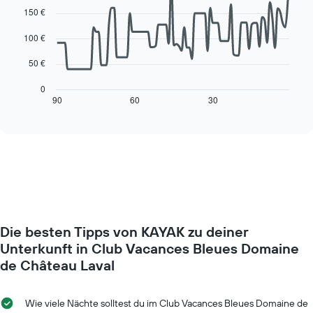
Diagramm
90
150 €
hat
data
1
points.
100 €
X-
Achse,
Das
50 €
die
folgende
die
Diagramm
0
Wochentage
zeigt,
90
60
30
End
anzeigt.
of
wie
interactive
Das
sich
chart
Diagramm
der
hat
Preis
1
für
Y-
ein
Achse,
Zimmer
die
ändert,
den
je
durchschnittlichen
Die besten Tipps von KAYAK zu deiner
näher
Zimmerpreis
das
Unterkunft in Club Vacances Bleues Domaine
anzeigt.
Aufenthaltsdatum
de Château Laval
rückt.
Das
Diagramm
Wie viele Nächte solltest du im Club Vacances Bleues Domaine de
hat