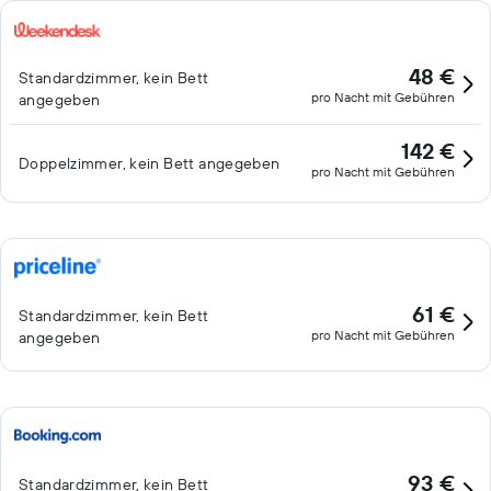
Freizeitangebot vor Ort gehört Folgendes: Innenpool und
Außenpool. Das Freizeitangebot umfasst auch Sauna. Die unten
aufgeführten Freizeitaktivitäten werden entweder vor Ort oder
48 €
Standardzimmer, kein Bett
in der Nähe angeboten. Es können dabei Gebühren anfallen.
pro Nacht mit Gebühren
angegeben
142 €
Doppelzimmer, kein Bett angegeben
pro Nacht mit Gebühren
61 €
Standardzimmer, kein Bett
pro Nacht mit Gebühren
angegeben
93 €
Standardzimmer, kein Bett