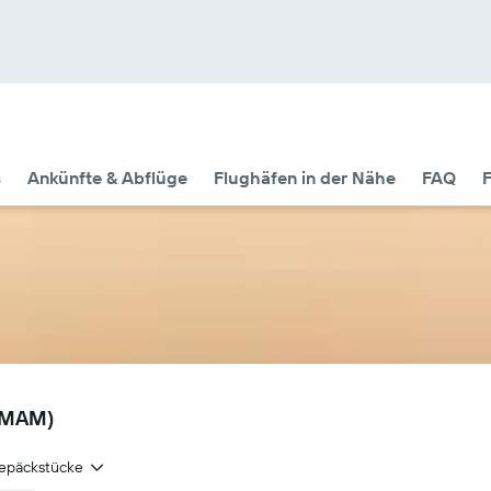
s
Ankünfte & Abflüge
Flughäfen in der Nähe
FAQ
F
 (MAM)
epäckstücke