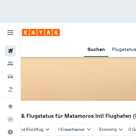
Suchen
Flugstatu
Flüge
Hotels
Mietwagen
Pauschalreisen
Explore
MAM
Flüge & Flugstatus für Matamoros Intl Flughafen
Flugstatus
Hin- und Rückflug
1 Erwachsener
Economy
0 G
Die beste Zeit zum Reisen