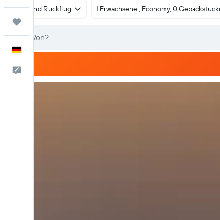
Hin- und Rückflug
1 Erwachsener, Economy, 0 Gepäckstück
Trips
Deutsch
Feedback