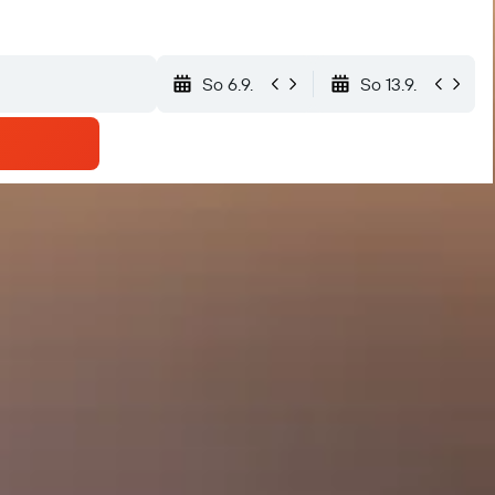
So 6.9.
So 13.9.