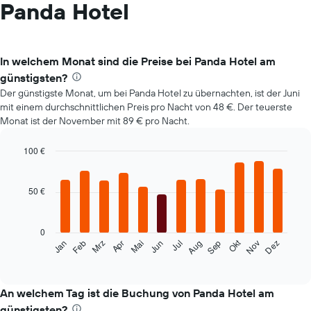
Panda Hotel
In welchem Monat sind die Preise bei Panda Hotel am
günstigsten?
Der günstigste Monat, um bei Panda Hotel zu übernachten, ist der Juni
mit einem durchschnittlichen Preis pro Nacht von 48 €. Der teuerste
Monat ist der November mit 89 € pro Nacht.
100 €
Bar
Chart
graphic.
chart
with
50 €
12
bars.
0
Das
Okt
Feb
Mai
Aug
Nov
Mrz
Jun
Sep
Dez
Jan
Apr
Jul
folgende
End
of
Diagramm
interactive
zeigt
chart
den
An welchem Tag ist die Buchung von Panda Hotel am
durchschnittlichen
günstigsten?