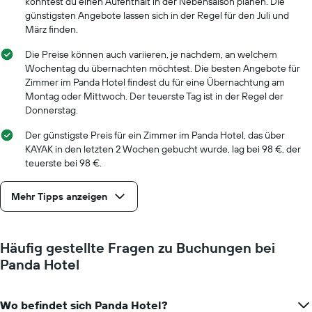
könntest du einen Aufenthalt in der Nebensaison planen. Die
hat
günstigsten Angebote lassen sich in der Regel für den Juli und
1
März finden.
X-
Achse,
Die Preise können auch variieren, je nachdem, an welchem
die
Wochentag du übernachten möchtest. Die besten Angebote für
die
Zimmer im Panda Hotel findest du für eine Übernachtung am
Anzahl
Montag oder Mittwoch. Der teuerste Tag ist in der Regel der
der
Donnerstag.
Tage
vor
Der günstigste Preis für ein Zimmer im Panda Hotel, das über
dem
KAYAK in den letzten 2 Wochen gebucht wurde, lag bei 98 €, der
Aufenthalt
teuerste bei 98 €.
anzeigt
Das
Mehr Tipps anzeigen
Diagramm
hat
1
Y-
Häufig gestellte Fragen zu Buchungen bei
Achse,
Panda Hotel
die
den
durchschnittlichen
Zimmerpreis
Wo befindet sich Panda Hotel?