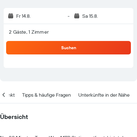
Fr 14.8.
-
Sa 15.8.
2 Gäste, 1 Zimmer
Suchen
itpunkt
Tipps & häufige Fragen
Unterkünfte in der Nähe
Übersicht