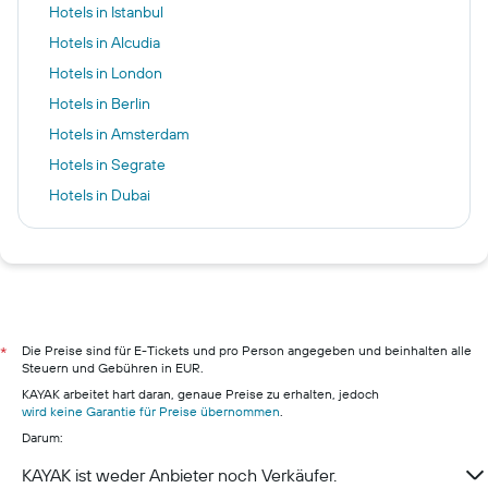
Hotels in Istanbul
Hotels in Alcudia
Hotels in London
Hotels in Berlin
Hotels in Amsterdam
Hotels in Segrate
Hotels in Dubai
Hotels in Kairo
Hotels in Rostock
Hotels in Singapur
Hotels in Hamburg
Hotels in Pillig
Die Preise sind für E-Tickets und pro Person angegeben und beinhalten alle
*
Steuern und Gebühren in EUR.
Hotels in Warnemünde
KAYAK arbeitet hart daran, genaue Preise zu erhalten, jedoch
Hotels in Neustadt in Holstein
wird keine Garantie für Preise übernommen
.
Darum:
Hotels in München
Hotels in Berchtesgaden
KAYAK ist weder Anbieter noch Verkäufer.