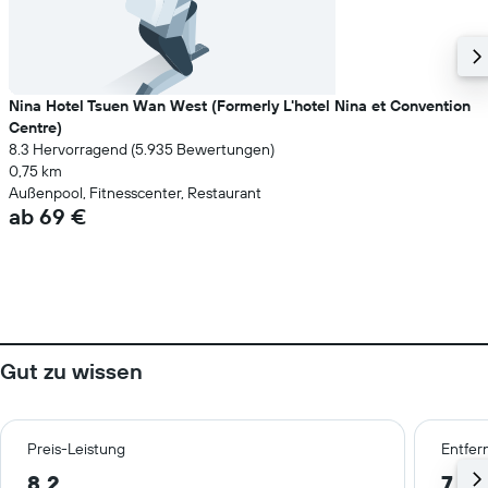
Nina Hotel Tsuen Wan West (Formerly L'hotel Nina et Convention
Centre)
8.3 Hervorragend (5.935 Bewertungen)
0,75 km
Außenpool, Fitnesscenter, Restaurant
ab 69 €
Gut zu wissen
Preis-Leistung
Entfer
8,2
7,0 