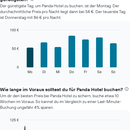
Zimmerpreis
Der günstigste Tag, um Panda Hotel zu buchen, ist der Montag. Der
im
durchschnittliche Preis pro Nacht liegt dann bei 54 €. Der teuerste Tag
jeweiligen
ist Donnerstag mit 86 € pro Nacht.
Monat
an.
Das
100 €
Diagramm
Bar
Chart
hat
graphic.
chart
with
1
50 €
7
X-
bars.
Achse,
die
Das
0
die
folgende
Mo
Di
Mi
Do
Fr
Sa
So
End
Monate
of
Diagramm
anzeigt.
interactive
zeigt
chart
Das
den
Wie lange im Voraus solltest du für Panda Hotel buchen?
Diagramm
durchschnittlichen
hat
Um dir den besten Preis bei Panda Hotel zu sichern, buche etwa 10
Preis
1
Wochen im Voraus. So kannst du im Vergleich zu einer Last-Minute-
eines
Y-
Buchung ungefähr 4% sparen.
Zimmers
Achse,
für
die
125 €
den
den
Line
jeweiligen
Chart
durchschnittlichen
graphic.