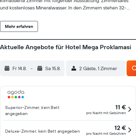
klimatisierte Zimmer mit folgender Ausstattung: Zimmersafes
und kostenloses Mineralwasser. In den Zimmern stehen 32-
Zoll-LCD-Fernseher mit Kabelempfang zur Verfügung. Zur
Badausstattung gehören Duschwannen, Hausschuhe, Bidets
Mehr erfahren
und kostenlose Toilettenartikel. Dir steht ein kostenloser
Internetzugang (WLAN) zur Verfügung. Der Reinigungsservice
wird täglich angeboten.
Aktuelle Angebote für Hotel Mega Proklamasi
Fr 14.8.
-
Sa 15.8.
2 Gäste, 1 Zimmer
11 €
Superior-Zimmer, kein Bett
pro Nacht mit Gebühren
angegeben
12 €
Deluxe-Zimmer, kein Bett angegeben
pro Nacht mit Gebühren