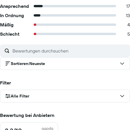
Ansprechend
17
In Ordnung
13
Mäßig
4
Schlecht
5
Sortieren
:
Neueste
Filter
Alle Filter
Bewertung bei Anbietern
8.3