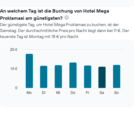
interactive
zeigt
chart
den
An welchem Tag ist die Buchung von Hotel Mega
durchschnittlichen
Proklamasi am günstigsten?
Zimmerpreis
Der günstigste Tag, um Hotel Mega Proklamasi zu buchen, ist der
im
Samstag. Der durchschnittliche Preis pro Nacht liegt dann bei 11 €. Der
jeweiligen
teuerste Tag ist Montag mit 18 € pro Nacht.
Monat
an.
Das
20 €
Diagramm
Bar
Chart
hat
graphic.
chart
with
1
10 €
7
X-
bars.
Achse,
die
Das
0
die
folgende
Mo
Di
Mi
Do
Fr
Sa
So
End
Monate
of
Diagramm
anzeigt.
interactive
zeigt
chart
Das
den
Diagramm
durchschnittlichen
hat
Preis
1
eines
Y-
Zimmers