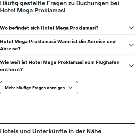
Achse,
Häufig gestellte Fragen zu Buchungen bei
für
die
Hotel Mega Proklamasi
den
den
jeweiligen
durchschnittlichen
Wochentag.
Zimmerpreis
Das
Wo befindet sich Hotel Mega Proklamasi?
anzeigt.
Diagramm
hat
Hotel Mega Proklamasi: Wann ist die Anreise und
1
Abreise?
X-
Achse,
die
Wie weit ist Hotel Mega Proklamasi vom Flughafen
die
entfernt?
Wochentage
anzeigt.
Das
Mehr häufige Fragen anzeigen
Diagramm
hat
1
Y-
Achse,
die
den
durchschnittlichen
Hotels und Unterkünfte in der Nähe