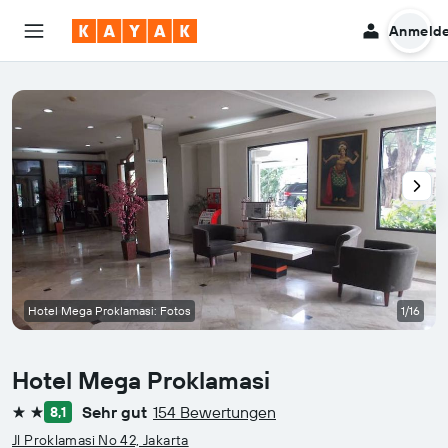
Anmeld
Hotel Mega Proklamasi: Fotos
1/16
Hotel Mega Proklamasi
Sehr gut
154 Bewertungen
8,1
2 Sterne
Jl Proklamasi No 42, Jakarta