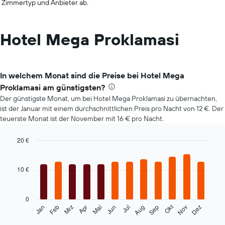
Zimmertyp und Anbieter ab.
Hotel Mega Proklamasi
In welchem Monat sind die Preise bei Hotel Mega
Proklamasi am günstigsten?
Der günstigste Monat, um bei Hotel Mega Proklamasi zu übernachten,
ist der Januar mit einem durchschnittlichen Preis pro Nacht von 12 €. Der
teuerste Monat ist der November mit 16 € pro Nacht.
20 €
Bar
Chart
graphic.
chart
with
10 €
12
bars.
0
Das
Okt
Feb
Mai
Aug
Nov
Jan
Apr
Jul
Mrz
Jun
Sep
Dez
folgende
End
of
Diagramm