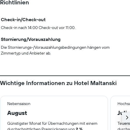
Richtlinien
Check-in/Check-out
Check-in nach 14:00 Check-out vor 11:00.
Stornierung/Vorauszahlung
Die Stornierungs-/Vorauszahlungsbedingungen hängen vom
Zimmertyp und Anbieter ab.
Wichtige Informationen zu Hotel Maltanski
Nebensaison
Hochsa
August
Juli
Günstigster Monat für Übernachtungen mit einem
Teuers
durchschnittlichen Preisrückgang von
2 %
.
durchs