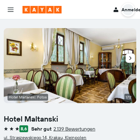
Anmeld
Hotel Maltanski: Fotos
1/12
Hotel Maltanski
Sehr gut
2.139 Bewertungen
8,6
3 Sterne
ul. Straszewskiego 14, Krakau, Kleinpolen