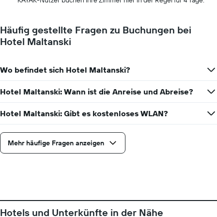
KAYAK-Nutzer buchen Ihre Zimmer hier in der Regel für 4 Tage.
1
Y-
Achse,
Häufig gestellte Fragen zu Buchungen bei
die
Hotel Maltanski
den
durchschnittlichen
Zimmerpreis
Wo befindet sich Hotel Maltanski?
anzeigt.
Hotel Maltanski: Wann ist die Anreise und Abreise?
Hotel Maltanski: Gibt es kostenloses WLAN?
Mehr häufige Fragen anzeigen
Hotels und Unterkünfte in der Nähe