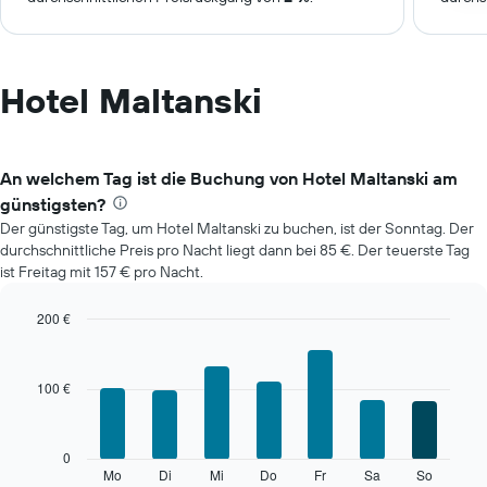
Hotel Maltanski
An welchem Tag ist die Buchung von Hotel Maltanski am
günstigsten?
Der günstigste Tag, um Hotel Maltanski zu buchen, ist der Sonntag. Der
durchschnittliche Preis pro Nacht liegt dann bei 85 €. Der teuerste Tag
ist Freitag mit 157 € pro Nacht.
200 €
Bar
Chart
graphic.
chart
with
100 €
7
bars.
Das
0
folgende
Mo
Di
Mi
Do
Fr
Sa
So
End