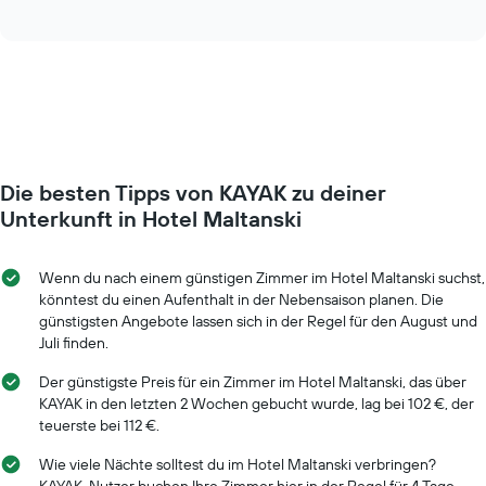
of
Diagramm
interactive
zeigt
chart
den
durchschnittlichen
Preis
eines
Zimmers
für
den
Die besten Tipps von KAYAK zu deiner
jeweiligen
Wochentag.
Unterkunft in Hotel Maltanski
Das
Diagramm
hat
Wenn du nach einem günstigen Zimmer im Hotel Maltanski suchst,
1
könntest du einen Aufenthalt in der Nebensaison planen. Die
X-
günstigsten Angebote lassen sich in der Regel für den August und
Achse,
Juli finden.
die
die
Der günstigste Preis für ein Zimmer im Hotel Maltanski, das über
Wochentage
KAYAK in den letzten 2 Wochen gebucht wurde, lag bei 102 €, der
anzeigt.
teuerste bei 112 €.
Das
Diagramm
Wie viele Nächte solltest du im Hotel Maltanski verbringen?
hat