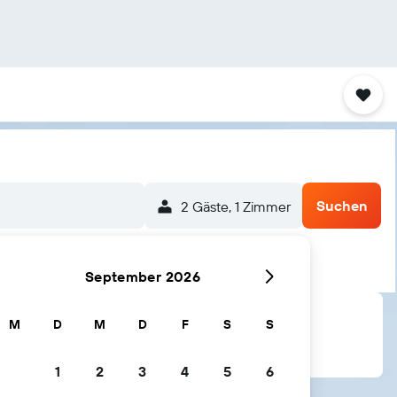
Suchen
2 Gäste, 1 Zimmer
September 2026
M
D
M
D
F
S
S
1
2
3
4
5
6