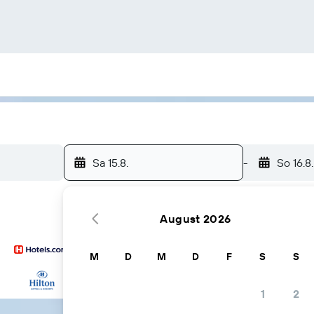
Sa 15.8.
-
So 16.8.
August 2026
M
D
M
D
F
S
S
… und mehr
1
2