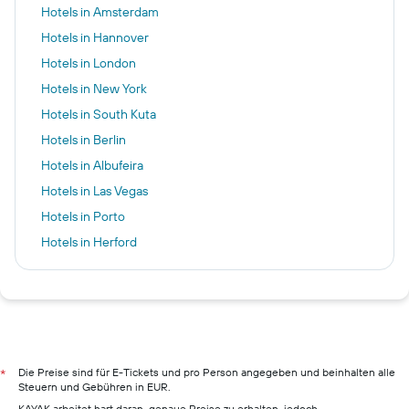
Hotels in Amsterdam
Hotels in Hannover
Hotels in London
Hotels in New York
Hotels in South Kuta
Hotels in Berlin
Hotels in Albufeira
Hotels in Las Vegas
Hotels in Porto
Hotels in Herford
Hotels in Marrakesch
Hotels in Hamburg
Hotels in Pillig
Hotels in Warnemünde
Hotels in Neustadt in Holstein
Die Preise sind für E-Tickets und pro Person angegeben und beinhalten alle
*
Steuern und Gebühren in EUR.
Hotels in München
KAYAK arbeitet hart daran, genaue Preise zu erhalten, jedoch