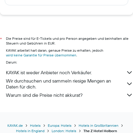
Hotels in Bangkok
Hotels in Amsterdam
Hotels in Prag
Hotels in Scharbeutz
Hotels in Berlin
Die Preise sind für E-Tickets und pro Person angegeben und beinhalten alle
*
Steuern und Gebühren in EUR.
Hotels in Hamburg
KAYAK arbeitet hart daran, genaue Preise zu erhalten, jedoch
Hotels in Pillig
wird keine Garantie für Preise übernommen
.
Darum:
Hotels in Warnemünde
Hotels in Neustadt in Holstein
KAYAK ist weder Anbieter noch Verkäufer.
Hotels in München
Wir durchsuchen und sammeln riesige Mengen an
Daten für dich.
Warum sind die Preise nicht akkurat?
KAYAK.de
Hotels
Europa: Hotels
Hotels in Großbritannien
Hotels in England
London: Hotels
The Z Hotel Holborn