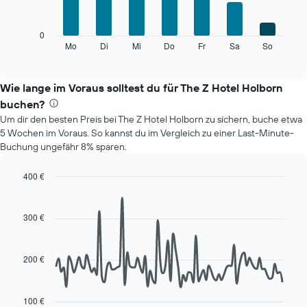
bars.
Achse,
die
Das
0
die
folgende
Mo
Di
Mi
Do
Fr
Sa
So
End
Monate
of
Diagramm
anzeigt.
interactive
zeigt
chart
Das
den
Wie lange im Voraus solltest du für The Z Hotel Holborn
Diagramm
durchschnittlichen
hat
buchen?
Preis
1
Um dir den besten Preis bei The Z Hotel Holborn zu sichern, buche etwa
eines
Y-
5 Wochen im Voraus. So kannst du im Vergleich zu einer Last-Minute-
Zimmers
Achse,
Buchung ungefähr 8% sparen.
für
die
den
den
jeweiligen
400 €
durchschnittlichen
Wochentag.
Line
Chart
Zimmerpreis
Das
graphic.
chart
anzeigt.
with
Diagramm
300 €
90
hat
data
1
points.
X-
200 €
Achse,
Das
die
folgende
die
Diagramm
100 €
Wochentage