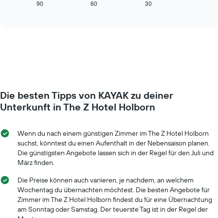
zeigt,
90
60
30
End
anzeigt.
of
wie
interactive
Das
sich
chart
Diagramm
der
hat
Preis
1
für
Y-
ein
Achse,
Zimmer
die
ändert,
den
je
durchschnittlichen
Die besten Tipps von KAYAK zu deiner
näher
Zimmerpreis
das
Unterkunft in The Z Hotel Holborn
anzeigt.
Aufenthaltsdatum
rückt.
Das
Wenn du nach einem günstigen Zimmer im The Z Hotel Holborn
Diagramm
suchst, könntest du einen Aufenthalt in der Nebensaison planen.
hat
Die günstigsten Angebote lassen sich in der Regel für den Juli und
1
März finden.
X-
Achse,
Die Preise können auch variieren, je nachdem, an welchem
die
Wochentag du übernachten möchtest. Die besten Angebote für
die
Zimmer im The Z Hotel Holborn findest du für eine Übernachtung
Anzahl
am Sonntag oder Samstag. Der teuerste Tag ist in der Regel der
der