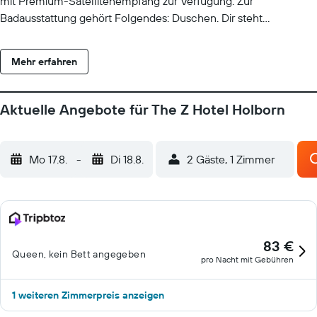
mit Premium-Satellitenempfang zur Verfügung. Zur
Badausstattung gehört Folgendes: Duschen. Dir steht
kostenloses WLAN mit einer Geschwindigkeit von > 100 MBit/s
(reicht für 1–2 Personen oder bis zu 6 Geräte) zur Verfügung. Auf
Mehr erfahren
Wunsch sind Bügeleisen/Bügelbretter, frische Handtücher und
frische Bettwäsche erhältlich. Der Reinigungsservice wird auf
Anfrage angeboten.
Aktuelle Angebote für The Z Hotel Holborn
Mo 17.8.
-
Di 18.8.
2 Gäste, 1 Zimmer
83 €
Queen, kein Bett angegeben
pro Nacht mit Gebühren
1 weiteren Zimmerpreis anzeigen