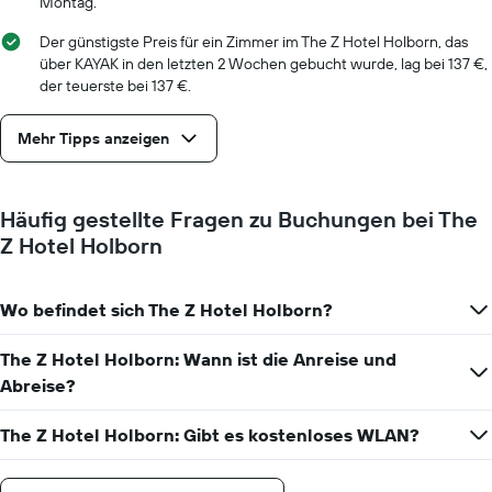
Montag.
Tage
vor
Der günstigste Preis für ein Zimmer im The Z Hotel Holborn, das
dem
über KAYAK in den letzten 2 Wochen gebucht wurde, lag bei 137 €,
Aufenthalt
der teuerste bei 137 €.
anzeigt
Das
Mehr Tipps anzeigen
Diagramm
hat
1
Y-
Häufig gestellte Fragen zu Buchungen bei The
Achse,
Z Hotel Holborn
die
den
durchschnittlichen
Zimmerpreis
Wo befindet sich The Z Hotel Holborn?
anzeigt
The Z Hotel Holborn: Wann ist die Anreise und
Abreise?
The Z Hotel Holborn: Gibt es kostenloses WLAN?