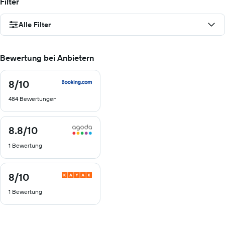
Filter
Alle Filter
Bewertung bei Anbietern
8
/10
8
von
484 Bewertungen
10
8.8
/10
8.8
von
1 Bewertung
10
8
/10
8
von
1 Bewertung
10