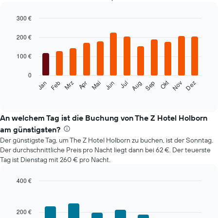
300 €
Bar
Chart
graphic.
chart
200 €
with
12
100 €
bars.
0
Das
Okt
Feb
Mai
Aug
Nov
Mrz
Jun
Sep
Dez
Jan
Apr
Jul
folgende
End
of
Diagramm
interactive
zeigt
chart
den
An welchem Tag ist die Buchung von The Z Hotel Holborn
durchschnittlichen
am günstigsten?
Zimmerpreis
Der günstigste Tag, um The Z Hotel Holborn zu buchen, ist der Sonntag.
im
Der durchschnittliche Preis pro Nacht liegt dann bei 62 €. Der teuerste
jeweiligen
Tag ist Dienstag mit 260 € pro Nacht.
Monat
an.
Das
400 €
Diagramm
Bar
Chart
hat
graphic.
chart
with
1
200 €
7
X-