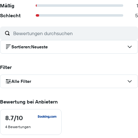
Mäßig
1
Schlecht
5
Sortieren
:
Neueste
Filter
Alle Filter
Bewertung bei Anbietern
8.7
/10
8.7
von
4 Bewertungen
10