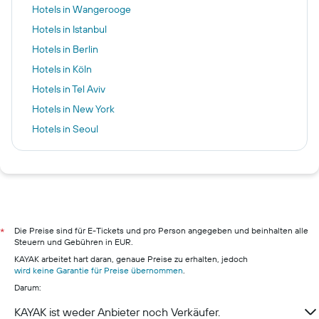
Hotels in Wangerooge
Hotels in Istanbul
Hotels in Berlin
Hotels in Köln
Hotels in Tel Aviv
Hotels in New York
Hotels in Seoul
Hotels in Osnabrück
Hotels in Bad Oeynhausen
Hotels in Prag
Hotels in Karlsbad
Hotels in Hamburg
Die Preise sind für E-Tickets und pro Person angegeben und beinhalten alle
*
Steuern und Gebühren in EUR.
Hotels in Pillig
KAYAK arbeitet hart daran, genaue Preise zu erhalten, jedoch
Hotels in Warnemünde
wird keine Garantie für Preise übernommen
.
Darum:
Hotels in Neustadt in Holstein
Hotels in München
KAYAK ist weder Anbieter noch Verkäufer.