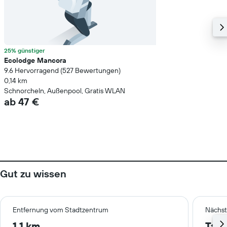
25% günstiger
Ecolodge Mancora
9.6 Hervorragend (527 Bewertungen)
0,14 km
Schnorcheln, Außenpool, Gratis WLAN
ab 47 €
Gut zu wissen
Entfernung vom Stadtzentrum
Nächst
1,1 km
Tala