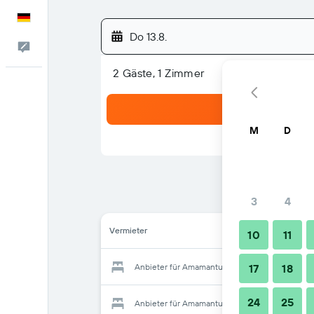
Deutsch
Do 13.8.
Feedback
2 Gäste, 1 Zimmer
M
D
3
4
Vermieter
10
11
Anbieter für Amamantua
17
18
24
25
Anbieter für Amamantua