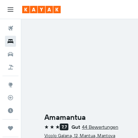
Flüge
Hotels
Mietwagen
Pauschalreisen
Explore
Flugstatus
Die beste Zeit zum Reisen
Amamantua
Gut
44 Bewertungen
7,7
Trips
3 Sterne
Vicolo Galana, 12, Mantua, Mantova