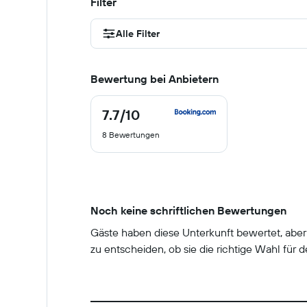
Filter
Alle Filter
Bewertung bei Anbietern
7.7
/10
7.7
von
8 Bewertungen
10
Noch keine schriftlichen Bewertungen
Gäste haben diese Unterkunft bewertet, abe
zu entscheiden, ob sie die richtige Wahl für de