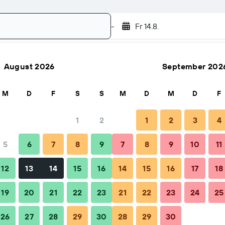
-
Fr 14.8.
August 2026
September 202
Suchen
M
D
F
S
S
M
D
M
D
F
1
2
1
2
3
4
5
6
7
8
9
7
8
9
10
11
12
13
14
15
16
14
15
16
17
18
19
20
21
22
23
21
22
23
24
25
26
27
28
29
30
28
29
30