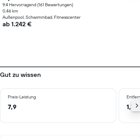
9.4 Hervorragend (161 Bewertungen)
0,46 km
Außenpool, Schwimmbad, Fitnesscenter
ab 1.242 €
Gut zu wissen
Preis-Leistung
Entfer
7,9
1,7 