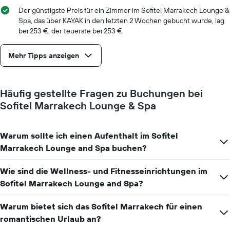
vor
Der günstigste Preis für ein Zimmer im Sofitel Marrakech Lounge &
dem
Spa, das über KAYAK in den letzten 2 Wochen gebucht wurde, lag
Aufenthalt
bei 253 €, der teuerste bei 253 €.
anzeigt
Das
Mehr Tipps anzeigen
Diagramm
hat
1
Y-
Häufig gestellte Fragen zu Buchungen bei
Achse,
Sofitel Marrakech Lounge & Spa
die
den
durchschnittlichen
Zimmerpreis
Warum sollte ich einen Aufenthalt im Sofitel
anzeigt
Marrakech Lounge and Spa buchen?
Wie sind die Wellness- und Fitnesseinrichtungen im
Sofitel Marrakech Lounge and Spa?
Warum bietet sich das Sofitel Marrakech für einen
romantischen Urlaub an?