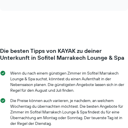
of
wie
interactive
Das
sich
chart
Diagramm
der
hat
Preis
1
für
Y-
ein
Achse,
Zimmer
die
ändert,
den
je
durchschnittlichen
Die besten Tipps von KAYAK zu deiner
näher
Zimmerpreis
das
Unterkunft in Sofitel Marrakech Lounge & Spa
anzeigt.
Aufenthaltsdatum
rückt.
Das
Wenn du nach einem günstigen Zimmer im Sofitel Marrakech
Diagramm
Lounge & Spa suchst, könntest du einen Aufenthalt in der
hat
Nebensaison planen. Die günstigsten Angebote lassen sich in der
1
Regel für den August und Juli finden.
X-
Achse,
Die Preise können auch variieren, je nachdem, an welchem
die
Wochentag du übernachten möchtest. Die besten Angebote für
die
Zimmer im Sofitel Marrakech Lounge & Spa findest du für eine
Anzahl
Übernachtung am Montag oder Sonntag. Der teuerste Tag ist in
der
der Regel der Dienstag.
Tage