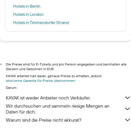
Hotels in Berlin
Hotels in London
Hotels in Timmendorfer Strand
Hotels in Zandvoort
Hotels in Dublin
Hotels in Prag
Hotels in Büsum
Hotels in Pillig
Die Preise sind für E-Tickets und pro Person angegeben und beinhalten alle
*
Steuern und Gebühren in EUR.
Hotels in Warnemünde
KAYAK arbeitet hart daran, genaue Preise zu erhalten, jedoch
Hotels in Neustadt in Holstein
wird keine Garantie für Preise übernommen
.
Darum:
Hotels in München
Hotels in Berchtesgaden
KAYAK ist weder Anbieter noch Verkäufer.
Hotels in Konstanz
Wir durchsuchen und sammeln riesige Mengen an
Daten für dich.
Warum sind die Preise nicht akkurat?