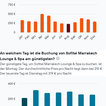
750 €
Bar
Chart
graphic.
chart
500 €
with
12
250 €
bars.
0
Das
Okt
Feb
Mai
Aug
Nov
Mrz
Jun
Sep
Dez
Jan
Apr
Jul
folgende
End
of
Diagramm
interactive
zeigt
chart
den
An welchem Tag ist die Buchung von Sofitel Marrakech
durchschnittlichen
Lounge & Spa am günstigsten?
Zimmerpreis
Der günstigste Tag, um Sofitel Marrakech Lounge & Spa zu buchen, ist
im
der Montag. Der durchschnittliche Preis pro Nacht liegt dann bei 215 €.
jeweiligen
Der teuerste Tag ist Dienstag mit 319 € pro Nacht.
Monat
an.
Das
400 €
Diagramm
Bar
Chart
hat
graphic.
chart
with
1
200 €
7
X-
bars.
Achse,