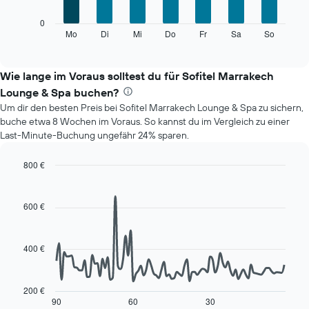
die
Das
0
die
folgende
Mo
Di
Mi
Do
Fr
Sa
So
End
Monate
of
Diagramm
anzeigt.
interactive
zeigt
chart
Das
den
Wie lange im Voraus solltest du für Sofitel Marrakech
Diagramm
durchschnittlichen
hat
Lounge & Spa buchen?
Preis
1
Um dir den besten Preis bei Sofitel Marrakech Lounge & Spa zu sichern,
eines
Y-
buche etwa 8 Wochen im Voraus. So kannst du im Vergleich zu einer
Zimmers
Achse,
Last-Minute-Buchung ungefähr 24% sparen.
für
die
den
den
jeweiligen
800 €
durchschnittlichen
Wochentag.
Line
Chart
Zimmerpreis
Das
graphic.
chart
anzeigt.
with
Diagramm
600 €
90
hat
data
1
points.
X-
400 €
Achse,
Das
die
folgende
die
Diagramm
200 €
Wochentage
zeigt,
90
60
30
End
anzeigt.