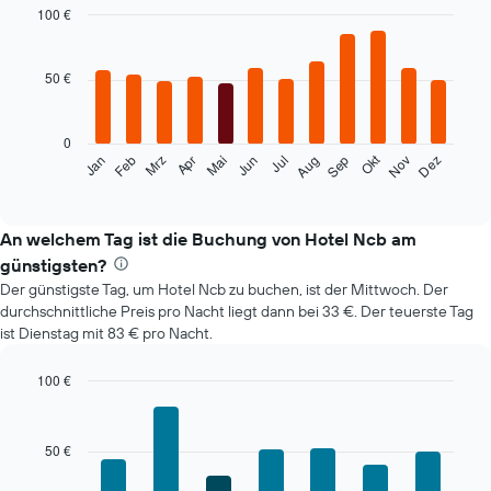
100 €
Bar
Chart
graphic.
chart
with
50 €
12
bars.
0
Das
Okt
Feb
Mai
Aug
Nov
Mrz
Jun
Sep
Dez
Jan
Apr
Jul
folgende
End
of
Diagramm
interactive
zeigt
chart
den
An welchem Tag ist die Buchung von Hotel Ncb am
durchschnittlichen
günstigsten?
Zimmerpreis
Der günstigste Tag, um Hotel Ncb zu buchen, ist der Mittwoch. Der
im
durchschnittliche Preis pro Nacht liegt dann bei 33 €. Der teuerste Tag
jeweiligen
ist Dienstag mit 83 € pro Nacht.
Monat
an.
Das
100 €
Diagramm
Bar
Chart
hat
graphic.
chart
with
1
50 €
7
X-
bars.
Achse,