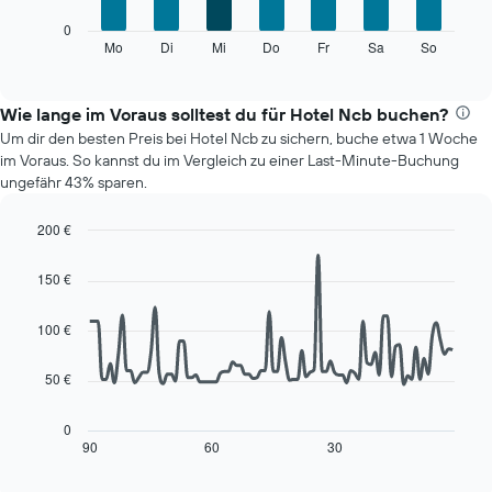
die
Das
0
die
folgende
Mo
Di
Mi
Do
Fr
Sa
So
End
Monate
of
Diagramm
anzeigt.
interactive
zeigt
chart
Das
den
Wie lange im Voraus solltest du für Hotel Ncb buchen?
Diagramm
durchschnittlichen
hat
Um dir den besten Preis bei Hotel Ncb zu sichern, buche etwa 1 Woche
Preis
1
im Voraus. So kannst du im Vergleich zu einer Last-Minute-Buchung
eines
Y-
ungefähr 43% sparen.
Zimmers
Achse,
für
die
200 €
den
den
Line
jeweiligen
Chart
durchschnittlichen
graphic.
chart
Wochentag.
150 €
Zimmerpreis
with
Das
anzeigt.
90
Diagramm
data
100 €
hat
points.
1
50 €
X-
Das
Achse,
folgende
die
Diagramm
0
die
zeigt,
90
60
30
End
Wochentage
of
wie
interactive
anzeigt.
sich
chart