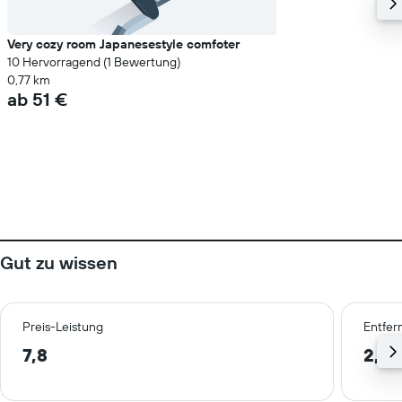
Very cozy room Japanesestyle comfoter
10 Hervorragend (1 Bewertung)
0,77 km
ab 51 €
Gut zu wissen
Preis-Leistung
Entfer
7,8
2,2 