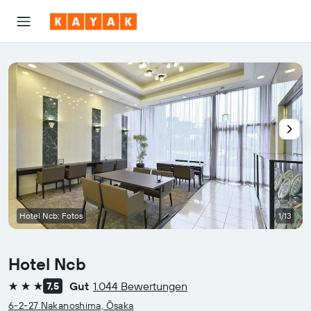
Hotel Ncb: Fotos
1/13
Hotel Ncb
Gut
1.044 Bewertungen
7,5
3 Sterne
6-2-27 Nakanoshima, Ōsaka