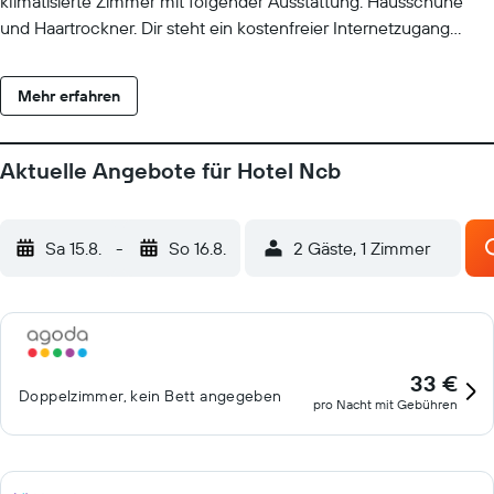
klimatisierte Zimmer mit folgender Ausstattung: Hausschuhe
und Haartrockner. Dir steht ein kostenfreier Internetzugang
(WLAN und LAN) zur Verfügung. Zur Badausstattung gehören:
Duschwannen sowie Komfortbadewannen, Bidets, Toiletten mit
Mehr erfahren
elektronisch betriebenem Bidet und kostenlose Toilettenartikel.
Der Reinigungsservice wird täglich angeboten. Die unten
aufgeführten Freizeitaktivitäten werden entweder vor Ort oder
Aktuelle Angebote für Hotel Ncb
in der Nähe angeboten. Es können dabei Gebühren anfallen.
Sa 15.8.
-
So 16.8.
2 Gäste, 1 Zimmer
33 €
Doppelzimmer, kein Bett angegeben
pro Nacht mit Gebühren