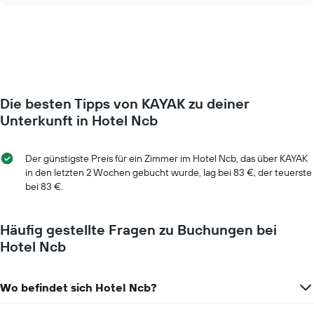
Das
der
Diagramm
Preis
hat
für
1
ein
Y-
Zimmer
Achse,
ändert,
die
je
Die besten Tipps von KAYAK zu deiner
den
näher
durchschnittlichen
das
Unterkunft in Hotel Ncb
Zimmerpreis
Aufenthaltsdatum
anzeigt.
rückt.
Das
Der günstigste Preis für ein Zimmer im Hotel Ncb, das über KAYAK
Diagramm
in den letzten 2 Wochen gebucht wurde, lag bei 83 €, der teuerste
hat
bei 83 €.
1
X-
Achse,
Häufig gestellte Fragen zu Buchungen bei
die
Hotel Ncb
die
Anzahl
der
Wo befindet sich Hotel Ncb?
Tage
vor