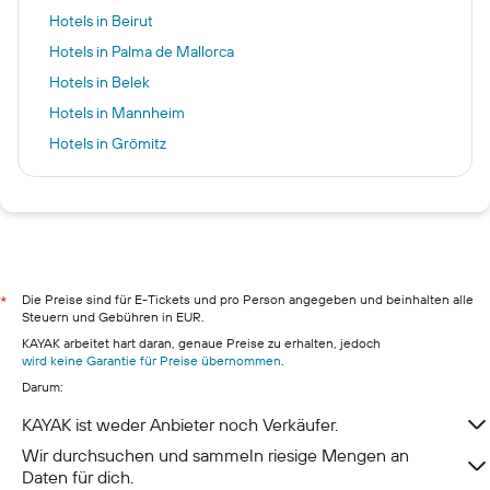
Hotels in Beirut
Hotels in Palma de Mallorca
Hotels in Belek
Hotels in Mannheim
Hotels in Grömitz
Hotels in Rostock
Hotels in Pillig
Hotels in Warnemünde
Hotels in Neustadt in Holstein
Hotels in München
Die Preise sind für E-Tickets und pro Person angegeben und beinhalten alle
*
Steuern und Gebühren in EUR.
Hotels in Berchtesgaden
KAYAK arbeitet hart daran, genaue Preise zu erhalten, jedoch
Hotels in Konstanz
wird keine Garantie für Preise übernommen
.
Darum:
KAYAK ist weder Anbieter noch Verkäufer.
Wir durchsuchen und sammeln riesige Mengen an
Daten für dich.