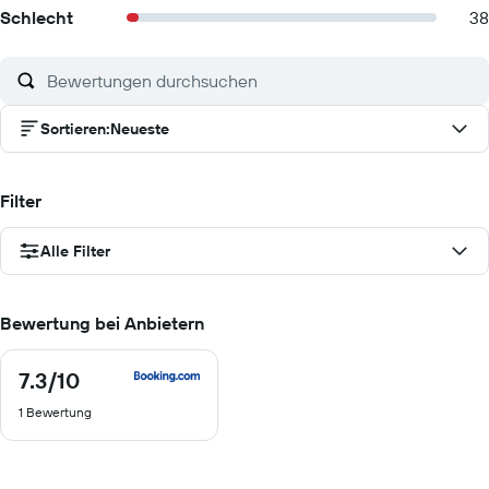
Schlecht
38
Sortieren
:
Neueste
Filter
Alle Filter
Bewertung bei Anbietern
7.3
/10
7.3
von
1 Bewertung
10