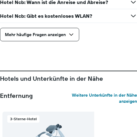
dem
Hotel Ncb: Wann ist die Anreise und Abreise?
Aufenthalt
anzeigt
Hotel Ncb: Gibt es kostenloses WLAN?
Das
Diagramm
hat
Mehr häufige Fragen anzeigen
1
Y-
Achse,
die
den
durchschnittlichen
Zimmerpreis
anzeigt
Hotels und Unterkünfte in der Nähe
Entfernung
Weitere Unterkünfte in der Nähe
anzeigen
3-Sterne-Hotel