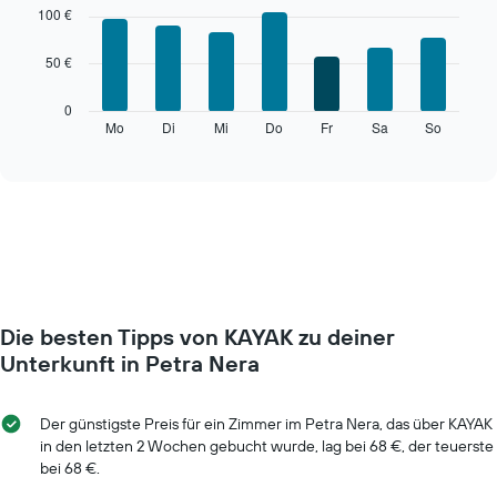
graphic.
chart
100 €
with
7
50 €
bars.
Das
0
folgende
Mo
Di
Mi
Do
Fr
Sa
So
End
of
Diagramm
interactive
zeigt
chart
den
durchschnittlichen
Preis
eines
Zimmers
für
den
Die besten Tipps von KAYAK zu deiner
jeweiligen
Wochentag.
Unterkunft in Petra Nera
Das
Diagramm
hat
Der günstigste Preis für ein Zimmer im Petra Nera, das über KAYAK
1
in den letzten 2 Wochen gebucht wurde, lag bei 68 €, der teuerste
X-
bei 68 €.
Achse,