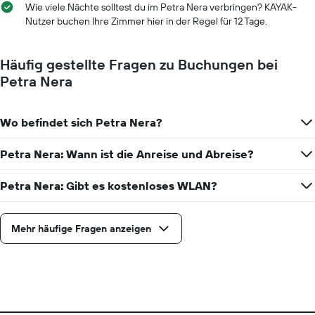
die
Wie viele Nächte solltest du im Petra Nera verbringen? KAYAK-
die
Nutzer buchen Ihre Zimmer hier in der Regel für 12 Tage.
Wochentage
anzeigt.
Das
Häufig gestellte Fragen zu Buchungen bei
Diagramm
Petra Nera
hat
1
Y-
Wo befindet sich Petra Nera?
Achse,
die
den
Petra Nera: Wann ist die Anreise und Abreise?
durchschnittlichen
Zimmerpreis
Petra Nera: Gibt es kostenloses WLAN?
anzeigt.
Mehr häufige Fragen anzeigen