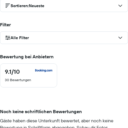
Sortieren
:
Neueste
Filter
Alle Filter
Bewertung bei Anbietern
9.1
/10
9.1
von
30 Bewertungen
10
Noch keine schriftlichen Bewertungen
Gäste haben diese Unterkunft bewertet, aber noch keine
Bewertung in Schriftform abgegeben. Schau dir Fotos,