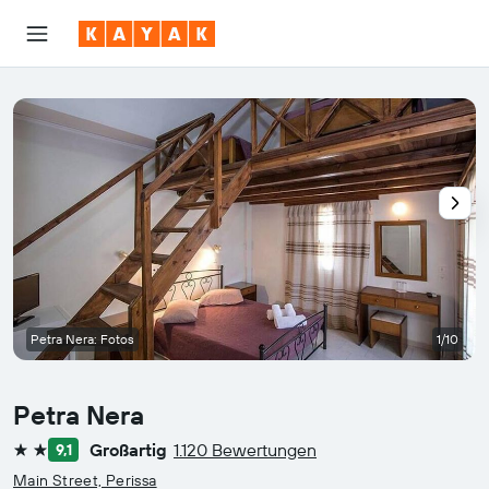
Petra Nera: Fotos
1/10
Petra Nera
Großartig
1.120 Bewertungen
9,1
2 Sterne
Main Street, Perissa