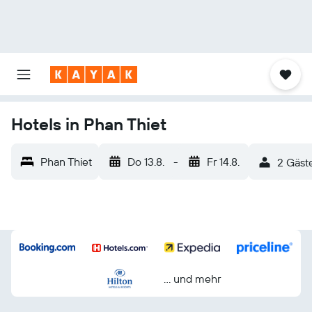
Hotels in Phan Thiet
Phan Thiet
Do 13.8.
-
Fr 14.8.
2 Gäst
… und mehr