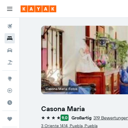
Flüge
Hotels
Mietwagen
Pauschalreisen
Explore
Casona Maria: Fotos
Flugstatus
Die beste Zeit zum Reisen
Casona Maria
Großartig
319 Bewertunge
9,0
Trips
4 Sterne
3 Oriente 1414, Puebla, Puebla