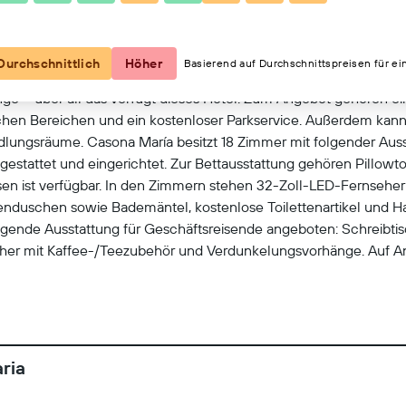
Kartenansicht
Durchschnittlich
Höher
Basierend auf Durchschnittspreisen für ei
ge – über all das verfügt dieses Hotel. Zum Angebot gehören e
chen Bereichen und ein kostenloser Parkservice. Außerdem kann
ungsräume. Casona María besitzt 18 Zimmer mit folgender Aus
usgestattet und eingerichtet. Zur Bettausstattung gehören Pill
en ist verfügbar. In den Zimmern stehen 32-Zoll-LED-Fernseher
enduschen sowie Bademäntel, kostenlose Toilettenartikel und Haar
ende Ausstattung für Geschäftsreisende angeboten: Schreibtisc
r mit Kaffee-/Teezubehör und Verdunkelungsvorhänge. Auf Anf
igungsservice wird täglich angeboten.
ria