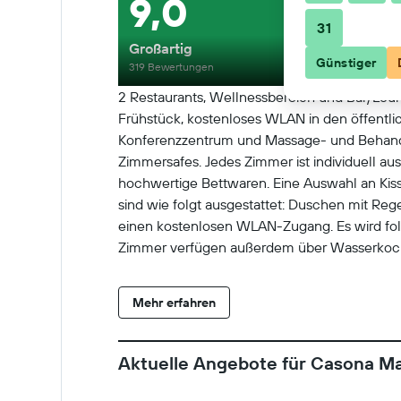
9,0
31
Großartig
Günstiger
319 Bewertungen
2 Restaurants, Wellnessbereich und Bar/Loun
Frühstück, kostenloses WLAN in den öffentli
Konferenzzentrum und Massage- und Behandl
Zimmersafes. Jedes Zimmer ist individuell a
hochwertige Bettwaren. Eine Auswahl an Kiss
sind wie folgt ausgestattet: Duschen mit Reg
einen kostenlosen WLAN-Zugang. Es wird folg
Zimmer verfügen außerdem über Wasserkoche
Bügeleisen/Bügelbretter erhältlich. Der Rein
Mehr erfahren
Aktuelle Angebote für Casona Ma