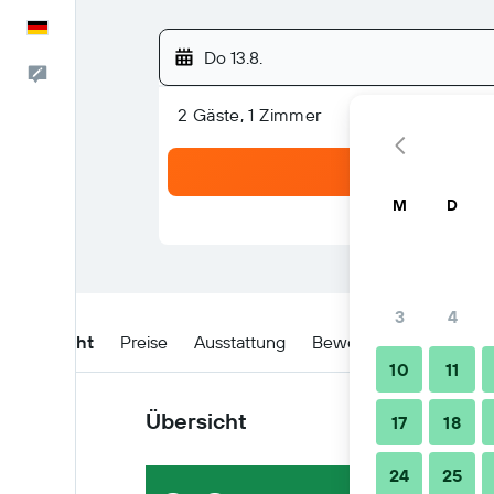
Deutsch
Do 13.8.
Feedback
2 Gäste, 1 Zimmer
M
D
3
4
Übersicht
Preise
Ausstattung
Bewertungen
Lage
10
11
Übersicht
17
18
24
25