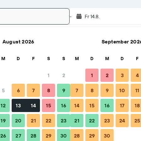
-
Fr 14.8.
August 2026
September 202
Suchen
M
D
F
S
S
M
D
M
D
F
1
2
1
2
3
4
5
6
7
8
9
7
8
9
10
11
Tipps & häufige Fragen
Unterkünfte in der Nähe
12
13
14
15
16
14
15
16
17
18
19
20
21
22
23
21
22
23
24
25
26
27
28
29
30
28
29
30