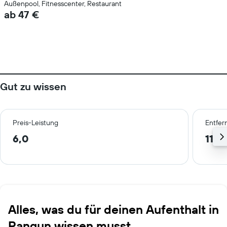
Außenpool, Fitnesscenter, Restaurant
ab 47 €
Gut zu wissen
Preis-Leistung
Entfer
6,0
11,1
Alles, was du für deinen Aufenthalt in
Rangun wissen musst