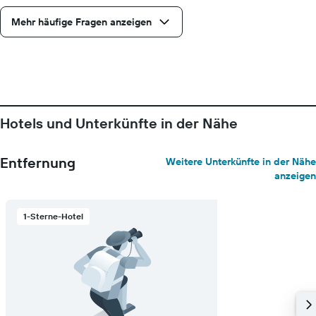
die
Wochentage
Mehr häufige Fragen anzeigen
anzeigt.
Das
Diagramm
hat
1
Y-
Achse,
Hotels und Unterkünfte in der Nähe
die
den
durchschnittlichen
Entfernung
Weitere Unterkünfte in der Nähe
Zimmerpreis
anzeigen
anzeigt.
1-Sterne-Hotel