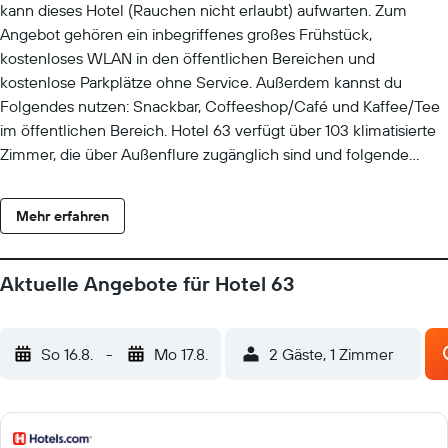
kann dieses Hotel (Rauchen nicht erlaubt) aufwarten. Zum
Angebot gehören ein inbegriffenes großes Frühstück,
kostenloses WLAN in den öffentlichen Bereichen und
kostenlose Parkplätze ohne Service. Außerdem kannst du
Folgendes nutzen: Snackbar, Coffeeshop/Café und Kaffee/Tee
im öffentlichen Bereich. Hotel 63 verfügt über 103 klimatisierte
Zimmer, die über Außenflure zugänglich sind und folgende
Ausstattung bieten: DVD-Player und Minibar. Neben 36-Zoll-
Plasmafernseher mit Satellitenempfang verfügen die Zimmer
Mehr erfahren
über: Pay-TV. Die Bäder sind wie folgt ausgestattet:
Regenduschen, Hausschuhe und kostenlose Toilettenartikel.
Dieses Hotel in Yangon bietet dir einen kostenlosen WLAN-
Aktuelle Angebote für Hotel 63
Zugang. Es wird folgende Ausstattung für Geschäftsreisende
angeboten: Schreibtische, Zimmersafes und Telefone. Alle
Zimmer verfügen außerdem über kostenloses Mineralwasser
So 16.8.
-
Mo 17.8.
2 Gäste, 1 Zimmer
und Wasserkocher mit Kaffee-/Teezubehör. Auf Anfrage sind
Bügeleisen/Bügelbretter und Haartrockner erhältlich. Der
Aufdeckservice wird jeden Abend und der Reinigungsservice
täglich angeboten.