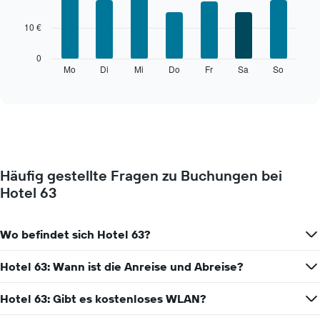
with
7
10 €
bars.
Das
0
folgende
Mo
Di
Mi
Do
Fr
Sa
So
End
of
Diagramm
interactive
zeigt
chart
den
durchschnittlichen
Preis
eines
Zimmers
Häufig gestellte Fragen zu Buchungen bei
für
Hotel 63
den
jeweiligen
Wochentag.
Das
Wo befindet sich Hotel 63?
Diagramm
hat
Hotel 63: Wann ist die Anreise und Abreise?
1
X-
Hotel 63: Gibt es kostenloses WLAN?
Achse,
die