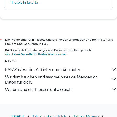
Hotels in Jakarta
Hotels in München
Hotels in New York
Hotels in Palma de Mallorca
Hotels in Berlin
Hotels in Hamburg
Die Preise sind für E-Tickets und pro Person angegeben und beinhalten alle
*
Steuern und Gebühren in EUR.
Hotels in Pillig
KAYAK arbeitet hart daran, genaue Preise zu erhalten, jedoch
Hotels in Warnemünde
wird keine Garantie für Preise übernommen
.
Darum:
Hotels in Neustadt in Holstein
Hotels in Berchtesgaden
KAYAK ist weder Anbieter noch Verkäufer.
Wir durchsuchen und sammeln riesige Mengen an
Daten für dich.
Warum sind die Preise nicht akkurat?
KAYAK.de
Hotels
Asien: Hotels
Hotels in Myanmar