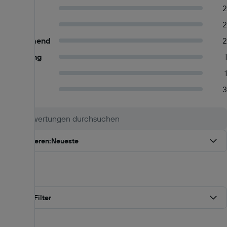
Sehr gut
2
Gut
2
Ansprechend
2
In Ordnung
1
Mäßig
1
Schlecht
3
Sortieren
:
Neueste
Filter
Alle Filter