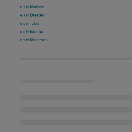
Hotels in Mailand
Hotels in Dresden
Hotels in Tokio
Hotels in Istanbul
Hotels in München
Hotels in Berlin
Hotels in Hamburg
Hotels in Pillig
Hotels in Warnemünde
Hotels in Neustadt in Holstein
Hotels in Berchtesgaden