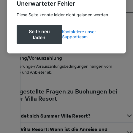
Unerwarteter Fehler
Diese Seite konnte leider nicht geladen werden
Richtlinien
Seite neu
Kontaktiere unser
Supportteam
laden
Check-in/Check-out
Check-in nach 14:00 Check-out vor 12:00.
Stornierung/Vorauszahlung
Die Stornierungs-/Vorauszahlungsbedingungen hängen vom
Zimmertyp und Anbieter ab.
Häufig gestellte Fragen zu Buchungen bei
Summer Villa Resort
Wo befindet sich Summer Villa Resort?
Summer Villa Resort: Wann ist die Anreise und