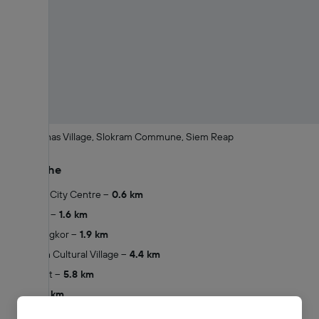
Banteay Chas Village, Slokram Commune, Siem Reap
In der Nähe
Siem Reap City Centre
0.6 km
Pub Street
1.6 km
Artisans Angkor
1.9 km
Cambodian Cultural Village
4.4 km
Angkor Wat
5.8 km
Angkor
7 km