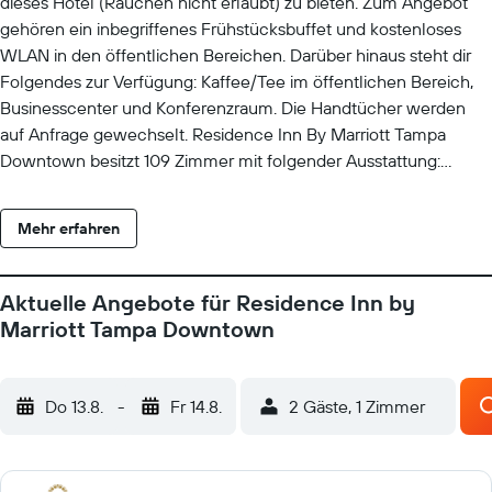
dieses Hotel (Rauchen nicht erlaubt) zu bieten. Zum Angebot
gehören ein inbegriffenes Frühstücksbuffet und kostenloses
WLAN in den öffentlichen Bereichen. Darüber hinaus steht dir
Folgendes zur Verfügung: Kaffee/Tee im öffentlichen Bereich,
Businesscenter und Konferenzraum. Die Handtücher werden
auf Anfrage gewechselt. Residence Inn By Marriott Tampa
Downtown besitzt 109 Zimmer mit folgender Ausstattung:
Zimmersafes und Wasserkocher mit Kaffee-/Teezubehör. Die
Betten in den Zimmern haben hochwertige Bettwaren. LCD-
Mehr erfahren
Fernseher mit Premium-Kabelempfang stehen in den Zimmern
zur Verfügung. Dieses Hotel mit 3 Sternen bietet Wohneinheiten
mit Küchen, zu deren Ausstattung große
Aktuelle Angebote für Residence Inn by
Kühlschränke/Gefrierfächer, Herdplatte, Mikrowelle und
Marriott Tampa Downtown
separate Essbereiche gehören. Zur Badausstattung gehören
Duschwannen und kostenlose Toilettenartikel. Dir steht ein
kostenfreier Internetzugang (WLAN und LAN) zur Verfügung. Es
Do 13.8.
-
Fr 14.8.
2 Gäste, 1 Zimmer
wird folgende Ausstattung für Geschäftsreisende angeboten:
Schreibtische, Schreibtischstühle und Telefone. Auf Wunsch
sind Haartrockner, frische Handtücher und frische Bettwäsche