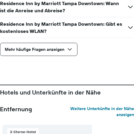
Residence Inn by Marriott Tampa Downtown: Wann
Das
ist die Anreise und Abreise?
Diagramm
hat
1
Residence Inn by Marriott Tampa Downtown: Gibt es
Y-
kostenloses WLAN?
Achse,
die
den
Mehr häufige Fragen anzeigen
durchschnittlichen
Zimmerpreis
anzeigt
Hotels und Unterkünfte in der Nähe
Entfernung
Weitere Unterkünfte in der Nähe
anzeigen
3-Sterne-Hotel