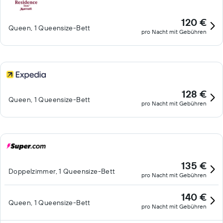
erhältlich. Der Reinigungsservice wird täglich angeboten. Dieses
Hotel verfügt über folgendes Angebot: Außenpool und
120 €
Queen, 1 Queensize-Bett
Fitnessmöglichkeiten. Die unten aufgeführten Freizeitaktivitäten
pro Nacht mit Gebühren
werden entweder vor Ort oder in der Nähe angeboten. Es
können dabei Gebühren anfallen.
128 €
Queen, 1 Queensize-Bett
pro Nacht mit Gebühren
135 €
Doppelzimmer, 1 Queensize-Bett
pro Nacht mit Gebühren
140 €
Queen, 1 Queensize-Bett
pro Nacht mit Gebühren