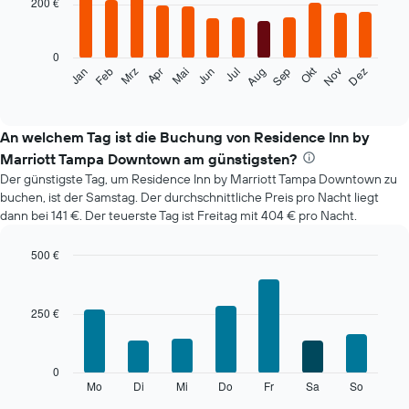
200 €
12
bars.
0
Das
Okt
Feb
Mai
Aug
Nov
Mrz
Jun
Sep
Dez
Jan
Apr
Jul
folgende
End
of
Diagramm
interactive
zeigt
chart
den
An welchem Tag ist die Buchung von Residence Inn by
durchschnittlichen
Marriott Tampa Downtown am günstigsten?
Zimmerpreis
Der günstigste Tag, um Residence Inn by Marriott Tampa Downtown zu
im
buchen, ist der Samstag. Der durchschnittliche Preis pro Nacht liegt
jeweiligen
dann bei 141 €. Der teuerste Tag ist Freitag mit 404 € pro Nacht.
Monat
an.
Das
500 €
Diagramm
Bar
Chart
hat
graphic.
chart
with
1
250 €
7
X-
bars.
Achse,
die
Das
0
die
folgende
Mo
Di
Mi
Do
Fr
Sa
So
End
Monate
of
Diagramm