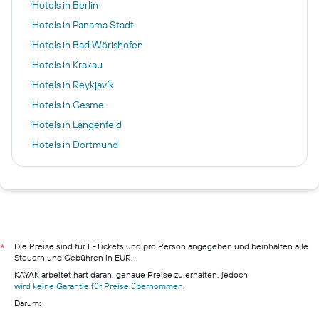
Hotels in Berlin
Hotels in Panama Stadt
Hotels in Bad Wörishofen
Hotels in Krakau
Hotels in Reykjavík
Hotels in Cesme
Hotels in Längenfeld
Hotels in Dortmund
Hotels in Las Vegas
Hotels in Caleta de Fuste
Hotels in Hamburg
Hotels in Pillig
Hotels in Warnemünde
Die Preise sind für E-Tickets und pro Person angegeben und beinhalten alle
*
Steuern und Gebühren in EUR.
Hotels in Neustadt in Holstein
KAYAK arbeitet hart daran, genaue Preise zu erhalten, jedoch
Hotels in München
wird keine Garantie für Preise übernommen
.
Darum:
Hotels in Berchtesgaden