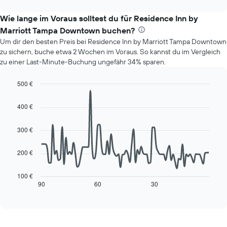
anzeigt.
interactive
zeigt
chart
Das
den
Wie lange im Voraus solltest du für Residence Inn by
Diagramm
durchschnittlichen
hat
Marriott Tampa Downtown buchen?
Preis
1
Um dir den besten Preis bei Residence Inn by Marriott Tampa Downtown
eines
Y-
zu sichern, buche etwa 2 Wochen im Voraus. So kannst du im Vergleich
Zimmers
Achse,
zu einer Last-Minute-Buchung ungefähr 34% sparen.
für
die
den
den
jeweiligen
500 €
durchschnittlichen
Wochentag.
Line
Chart
Zimmerpreis
Das
graphic.
chart
anzeigt.
400 €
with
Diagramm
90
hat
data
300 €
1
points.
X-
Achse,
200 €
Das
die
folgende
die
Diagramm
100 €
Wochentage
zeigt,
90
60
30
End
anzeigt.
of
wie
interactive
Das
sich
chart
Diagramm
der
hat
Preis