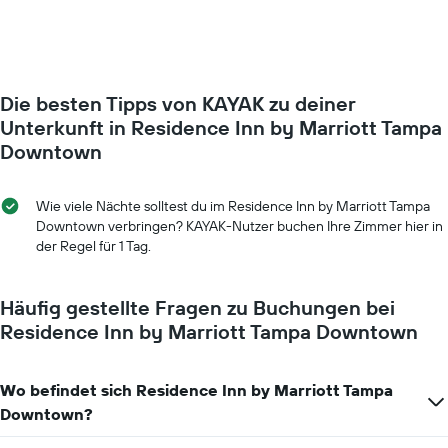
1
für
Y-
ein
Achse,
Zimmer
die
ändert,
den
je
durchschnittlichen
Die besten Tipps von KAYAK zu deiner
näher
Zimmerpreis
das
Unterkunft in Residence Inn by Marriott Tampa
anzeigt.
Aufenthaltsdatum
Downtown
rückt.
Das
Diagramm
Wie viele Nächte solltest du im Residence Inn by Marriott Tampa
hat
Downtown verbringen? KAYAK-Nutzer buchen Ihre Zimmer hier in
1
der Regel für 1 Tag.
X-
Achse,
die
Häufig gestellte Fragen zu Buchungen bei
die
Residence Inn by Marriott Tampa Downtown
Anzahl
der
Tage
vor
Wo befindet sich Residence Inn by Marriott Tampa
dem
Downtown?
Aufenthalt
anzeigt