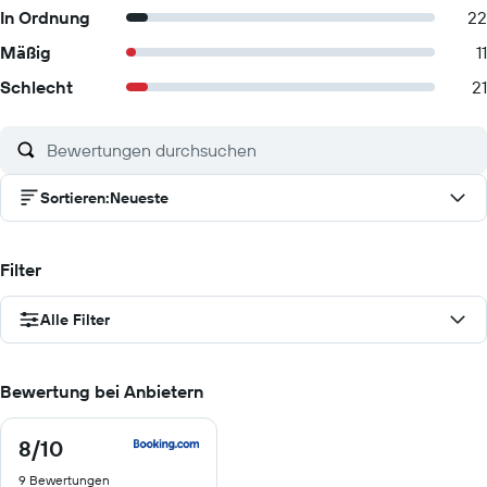
In Ordnung
22
Mäßig
11
Schlecht
21
Sortieren
:
Neueste
Filter
Alle Filter
Bewertung bei Anbietern
8
/10
8
von
9 Bewertungen
10