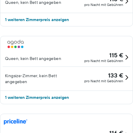
der Zutritt zu folgender Einrichtung nur in Begleitung eines
Queen, kein Bett angegeben
pro Nacht mit Gebühren
Erwachsenen gestattet: Fitnessbereich.
1 weiteren Zimmerpreis anzeigen
115 €
Queen, kein Bett angegeben
pro Nacht mit Gebühren
133 €
Kingsize-Zimmer, kein Bett
pro Nacht mit Gebühren
angegeben
1 weiteren Zimmerpreis anzeigen
116 €