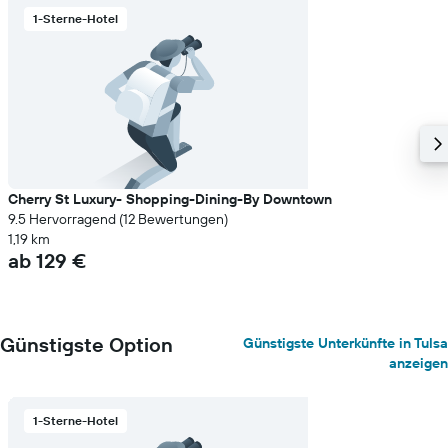
durchschnittlichen
1-Sterne-Hotel
Zimmerpreis
anzeigt
Cherry St Luxury- Shopping-Dining-By Downtown
9.5 Hervorragend (12 Bewertungen)
1,19 km
ab 129 €
Günstigste Option
Günstigste Unterkünfte in Tulsa
anzeigen
1-Sterne-Hotel