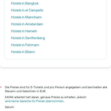
Hotels in Bangkok
Hotels in el Campello
Hotels in Mannheim
Hotels in Amsterdam
Hotels in Hameln
Hotels in Senftenberg
Hotels in Fehmarn
Hotels in Miami
Hotels in Berlin
Hotels in Wien
Hotels in Innsbruck
Hotels in Pattaya
Hotels in Hamburg
Die Preise sind für E-Tickets und pro Person angegeben und beinhalten alle
*
Steuern und Gebühren in EUR.
Hotels in Pillig
KAYAK arbeitet hart daran, genaue Preise zu erhalten, jedoch
Hotels in Warnemünde
wird keine Garantie für Preise übernommen
.
Darum:
Hotels in Neustadt in Holstein