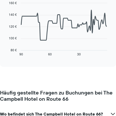
jeweiligen
160 €
durchschnittlichen
Wochentag.
Line
Chart
Zimmerpreis
Das
graphic.
chart
anzeigt.
140 €
with
Diagramm
90
hat
data
120 €
1
points.
X-
Achse,
100 €
Das
die
folgende
die
Diagramm
80 €
Wochentage
zeigt,
90
60
30
End
anzeigt.
of
wie
interactive
Das
sich
chart
Diagramm
der
hat
Preis
1
für
Y-
ein
Achse,
Zimmer
die
Häufig gestellte Fragen zu Buchungen bei The
ändert,
den
Campbell Hotel on Route 66
je
durchschnittlichen
näher
Zimmerpreis
das
anzeigt.
Aufenthaltsdatum
Wo befindet sich The Campbell Hotel on Route 66?