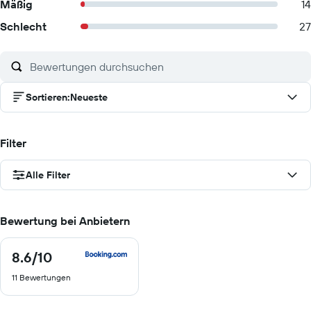
Mäßig
14
Schlecht
27
Sortieren
:
Neueste
Filter
Alle Filter
Bewertung bei Anbietern
8.6
/10
8.6
von
11 Bewertungen
10