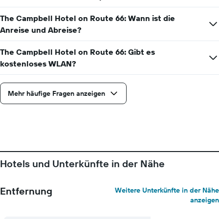
rückt.
Das
The Campbell Hotel on Route 66: Wann ist die
Diagramm
Anreise und Abreise?
hat
1
X-
The Campbell Hotel on Route 66: Gibt es
Achse,
kostenloses WLAN?
die
die
Anzahl
Mehr häufige Fragen anzeigen
der
Tage
vor
dem
Aufenthalt
anzeigt
Das
Diagramm
Hotels und Unterkünfte in der Nähe
hat
1
Y-
Entfernung
Weitere Unterkünfte in der Nähe
Achse,
anzeigen
die
den