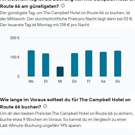
durchschnittlichen
Route 66 am günstigsten?
Zimmerpreis
Der günstigste Tag, um The Campbell Hotel on Route 66 zu buchen, ist
im
der Mittwoch. Der durchschnittliche Preis pro Nacht liegt dann bei 53 €.
jeweiligen
Der teuerste Tag ist Montag mit 138 € pro Nacht.
Monat
an.
Das
200 €
Diagramm
Bar
Chart
hat
graphic.
chart
with
1
100 €
7
X-
bars.
Achse,
die
Das
0
die
folgende
Mo
Di
Mi
Do
Fr
Sa
So
End
Monate
of
Diagramm
anzeigt.
interactive
zeigt
chart
Das
den
Wie lange im Voraus solltest du für The Campbell Hotel on
Diagramm
durchschnittlichen
hat
Route 66 buchen?
Preis
1
Um dir den besten Preis bei The Campbell Hotel on Route 66 zu sichern,
eines
Y-
buche etwa 9 Wochen im Voraus. So kannst du im Vergleich zu einer
Zimmers
Achse,
Last-Minute-Buchung ungefähr 19% sparen.
für
die
den
den