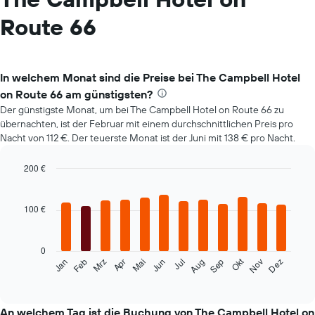
Route 66
In welchem Monat sind die Preise bei The Campbell Hotel
on Route 66 am günstigsten?
Der günstigste Monat, um bei The Campbell Hotel on Route 66 zu
übernachten, ist der Februar mit einem durchschnittlichen Preis pro
Nacht von 112 €. Der teuerste Monat ist der Juni mit 138 € pro Nacht.
200 €
Bar
Chart
graphic.
chart
with
100 €
12
bars.
0
Das
Okt
Feb
Mai
Aug
Nov
Mrz
Jun
Sep
Dez
Jan
Apr
Jul
folgende
End
of
Diagramm
interactive
zeigt
chart
den
An welchem Tag ist die Buchung von The Campbell Hotel on