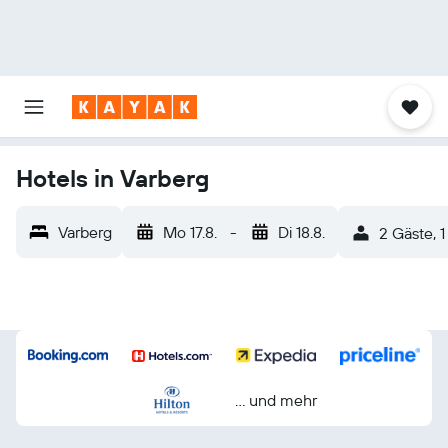
Hotels in Varberg
Varberg
Mo 17.8.
-
Di 18.8.
2 Gäste, 
… und mehr