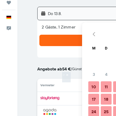
Trips
Do 13.8.
Deutsch
2 Gäste, 1 Zimmer
Feedback
M
D
Angebote ab
54 €
/
Günstigste Option: Preis p
3
4
Vermieter
10
11
17
18
24
25