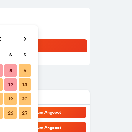
6
S
S
5
6
12
13
19
20
Zum Angebot
26
27
Zum Angebot