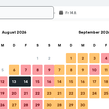
-
Fr 14.8.
August 2026
September 202
Suchen
M
D
F
S
S
M
D
M
D
F
1
2
1
2
3
4
ro Nacht
5
6
7
8
9
7
8
9
10
11
pro Nacht
12
13
14
15
16
14
15
16
17
18
54 €
19
20
21
22
23
21
22
23
24
25
26
27
28
29
30
28
29
30
120 €