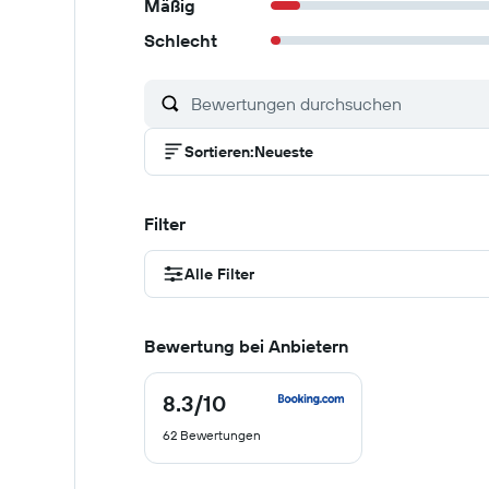
Mäßig
Schlecht
Sortieren
:
Neueste
Filter
Alle Filter
Bewertung bei Anbietern
8.3
/10
8.3
von
62 Bewertungen
10