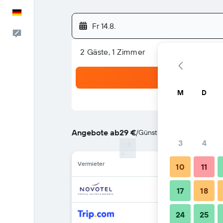
Deutsch
Fr 14.8.
Feedback
2 Gäste, 1 Zimmer
M
D
Angebote ab
29 €
/
Günstigste Option: Preis p
3
4
Vermieter
10
11
17
18
24
25