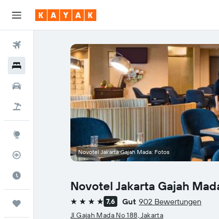
Flüge
Hotels
Mietwagen
Pauschalreisen
Explore
Novotel Jakarta Gajah Mada: Fotos
Flugstatus
Die beste Zeit zum Reisen
Novotel Jakarta Gajah Mad
Gut
902 Bewertungen
7,6
Trips
4 Sterne
Jl Gajah Mada No 188, Jakarta