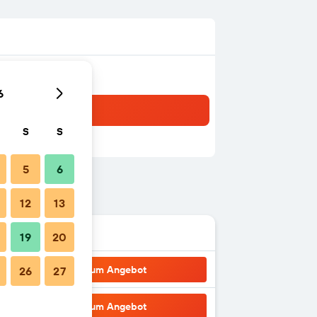
6
S
S
5
6
12
13
19
20
Zum Angebot
26
27
Zum Angebot