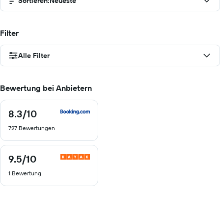
Sortieren
:
Neueste
Filter
Alle Filter
Bewertung bei Anbietern
8.3
/10
8.3
von
727 Bewertungen
10
9.5
/10
9.5
von
1 Bewertung
10