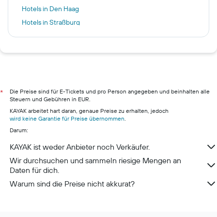
Hotels in Den Haag
Hotels in Straßburg
Hotels in Bremen
Hotels in Rom
Hotels in Bangkok
Hotels in Pillig
Hotels in Warnemünde
Die Preise sind für E-Tickets und pro Person angegeben und beinhalten alle
*
Steuern und Gebühren in EUR.
Hotels in Neustadt in Holstein
KAYAK arbeitet hart daran, genaue Preise zu erhalten, jedoch
Hotels in Berchtesgaden
wird keine Garantie für Preise übernommen
.
Darum:
Hotels in Konstanz
Hotels in Lehde
KAYAK ist weder Anbieter noch Verkäufer.
Wir durchsuchen und sammeln riesige Mengen an
Daten für dich.
Warum sind die Preise nicht akkurat?