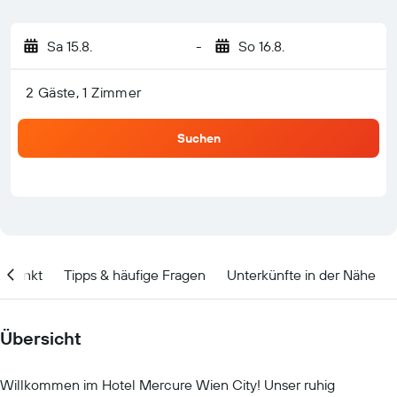
Sa 15.8.
-
So 16.8.
2 Gäste, 1 Zimmer
Suchen
itpunkt
Tipps & häufige Fragen
Unterkünfte in der Nähe
Übersicht
Willkommen im Hotel Mercure Wien City! Unser ruhig