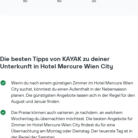
zeigt,
90
60
30
End
anzeigt.
of
wie
interactive
Das
sich
chart
Diagramm
der
hat
Preis
1
für
Y-
ein
Achse,
Zimmer
die
ändert,
den
je
durchschnittlichen
Die besten Tipps von KAYAK zu deiner
näher
Zimmerpreis
das
Unterkunft in Hotel Mercure Wien City
anzeigt.
Aufenthaltsdatum
rückt.
Das
Wenn du nach einem günstigen Zimmer im Hotel Mercure Wien
Diagramm
City suchst, könntest du einen Aufenthalt in der Nebensaison
hat
planen. Die günstigsten Angebote lassen sich in der Regel für den
1
August und Januar finden.
X-
Achse,
Die Preise können auch variieren, je nachdem, an welchem
die
Wochentag du übernachten möchtest. Die besten Angebote für
die
Zimmer im Hotel Mercure Wien City findest du für eine
Anzahl
Übernachtung am Montag oder Dienstag. Der teuerste Tag ist in
der
der Regel der Samstag.