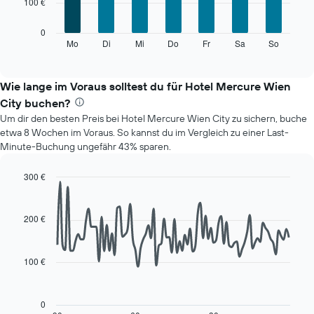
100 €
bars.
Achse,
die
Das
0
die
folgende
Mo
Di
Mi
Do
Fr
Sa
So
End
Monate
of
Diagramm
anzeigt.
interactive
zeigt
chart
Das
den
Wie lange im Voraus solltest du für Hotel Mercure Wien
Diagramm
durchschnittlichen
hat
City buchen?
Preis
1
Um dir den besten Preis bei Hotel Mercure Wien City zu sichern, buche
eines
Y-
etwa 8 Wochen im Voraus. So kannst du im Vergleich zu einer Last-
Zimmers
Achse,
Minute-Buchung ungefähr 43% sparen.
für
die
den
den
jeweiligen
300 €
durchschnittlichen
Wochentag.
Line
Chart
Zimmerpreis
Das
graphic.
chart
anzeigt.
with
Diagramm
200 €
90
hat
data
1
points.
X-
100 €
Achse,
Das
die
folgende
die
Diagramm
0
Wochentage