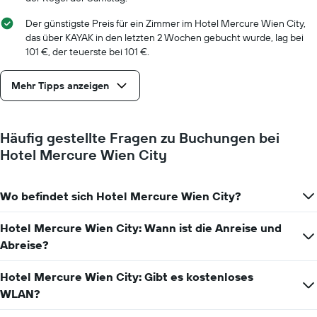
Tage
vor
Der günstigste Preis für ein Zimmer im Hotel Mercure Wien City,
dem
das über KAYAK in den letzten 2 Wochen gebucht wurde, lag bei
Aufenthalt
101 €, der teuerste bei 101 €.
anzeigt
Das
Mehr Tipps anzeigen
Diagramm
hat
1
Y-
Häufig gestellte Fragen zu Buchungen bei
Achse,
Hotel Mercure Wien City
die
den
durchschnittlichen
Zimmerpreis
Wo befindet sich Hotel Mercure Wien City?
anzeigt
Hotel Mercure Wien City: Wann ist die Anreise und
Abreise?
Hotel Mercure Wien City: Gibt es kostenloses
WLAN?