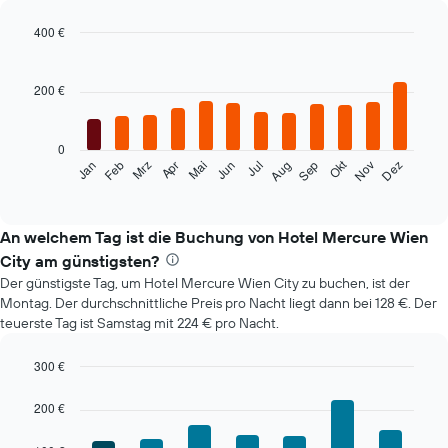
400 €
Bar
Chart
graphic.
chart
with
200 €
12
bars.
0
Das
Okt
Feb
Mai
Aug
Nov
Mrz
Jun
Sep
Dez
Jan
Apr
Jul
folgende
End
of
Diagramm
interactive
zeigt
chart
den
An welchem Tag ist die Buchung von Hotel Mercure Wien
durchschnittlichen
City am günstigsten?
Zimmerpreis
Der günstigste Tag, um Hotel Mercure Wien City zu buchen, ist der
im
Montag. Der durchschnittliche Preis pro Nacht liegt dann bei 128 €. Der
jeweiligen
teuerste Tag ist Samstag mit 224 € pro Nacht.
Monat
an.
Das
300 €
Diagramm
Bar
Chart
hat
graphic.
chart
200 €
with
1
7
X-