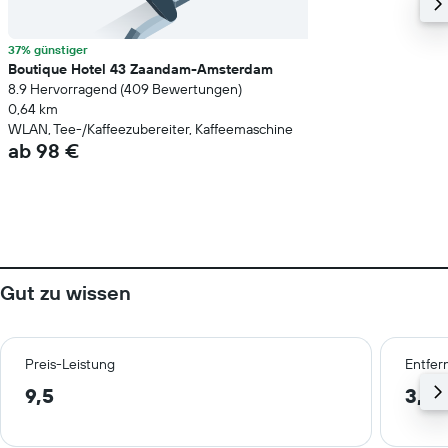
37% günstiger
Boutique Hotel 43 Zaandam-Amsterdam
8.9 Hervorragend (409 Bewertungen)
0,64 km
WLAN, Tee-/Kaffeezubereiter, Kaffeemaschine
ab 98 €
Gut zu wissen
Preis-Leistung
Entfer
9,5
3,9 