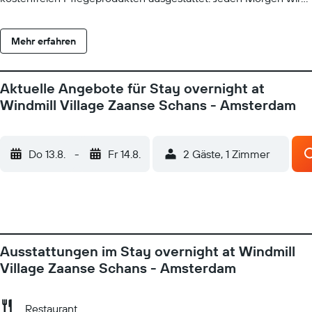
ein Frühstück im Frühstücksraum serviert. Das Heerlijck Slapen
Op De Zaanse Schans bietet einen Fahrradverleih, einen
Mehr erfahren
Souvenirshop und Wassersporteinrichtungen. Der Bahnhof
Koog Zaandijk liegt1 km entfernt. Von dort erreichen Sie
Amsterdam in 15 Minuten.
Aktuelle Angebote für Stay overnight at
Windmill Village Zaanse Schans - Amsterdam
Do 13.8.
-
Fr 14.8.
2 Gäste, 1 Zimmer
Ausstattungen im Stay overnight at Windmill
Village Zaanse Schans - Amsterdam
Restaurant