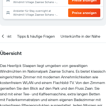
Preise anzeigen
Windmill Village Zaanse Schans -
Amsterdam
Anbieter für Stay overnight at
Preise anzeigen
Windmill Village Zaanse Schans -
Amsterdam
itpunkt
Tipps & häufige Fragen
Unterkünfte in der Nähe
Übersicht
Das Heerlijck Slaapen liegt umgeben von gewaltigen
Windmühlen im Nationalpark Zaanse Schans. Es bietet klassisch
eingerichtete Zimmer mit modernen Annehmlichkeiten wie
kostenfreiem WLAN und einem Flachbild-TV. Von den Zimmern
genießen Sie den Blick auf den Park und den Fluss Zaan. Sie
sind mit einer Tee- und Kaffeemaschine, extra langen Betten
mit Federkernmatratzen und einem eigenen Badezimmer mit
kostenfreien Pflegeprodukten ausgestattet. Jeden Morgen wird