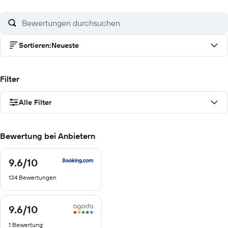
Sortieren
:
Neueste
Filter
Alle Filter
Bewertung bei Anbietern
9.6
/10
9.6
von
134 Bewertungen
10
9.6
/10
9.6
von
1 Bewertung
10