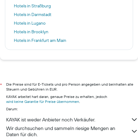
Hotels in Straßburg
Hotels in Darmstadt
Hotels in Lugano
Hotels in Brooklyn
Hotels in Frankfurt am Main
Hotels in Konstanz
Hotels in S'Arenal
Hotels in Palma de Mallorca
Hotels in Agios Ioannis
Hotels in Berlin
Die Preise sind für E-Tickets und pro Person angegeben und beinhalten alle
*
Steuern und Gebühren in EUR.
Hotels in Pillig
KAYAK arbeitet hart daran, genaue Preise zu erhalten, jedoch
Hotels in Warnemünde
wird keine Garantie für Preise übernommen
.
Darum:
Hotels in Neustadt in Holstein
Hotels in München
KAYAK ist weder Anbieter noch Verkäufer.
Hotels in Berchtesgaden
Wir durchsuchen und sammeln riesige Mengen an
Daten für dich.