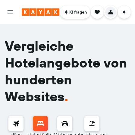
KI fragen
Vergleiche
Hotelangebote von
hunderten
Websites
.
Flüge
Unterkünfte
Mietwagen
Pauschalreisen