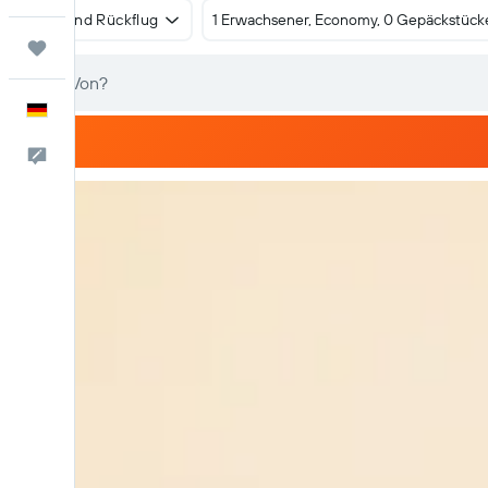
Hin- und Rückflug
1 Erwachsener, Economy, 0 Gepäckstück
Trips
Deutsch
Feedback