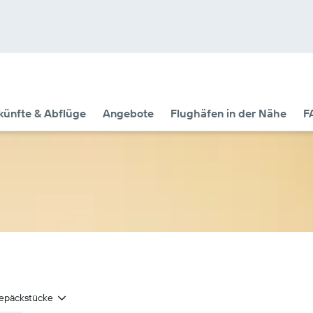
künfte & Abflüge
Angebote
Flughäfen in der Nähe
F
epäckstücke