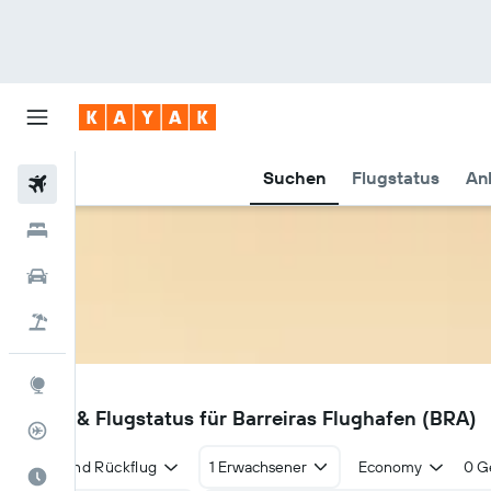
Suchen
Flugstatus
An
Flüge
Hotels
Mietwagen
Pauschalreisen
Explore
BRA
Flüge & Flugstatus für Barreiras Flughafen (BRA)
Flugstatus
Hin- und Rückflug
1 Erwachsener
Economy
0 G
Die beste Zeit zum Reisen