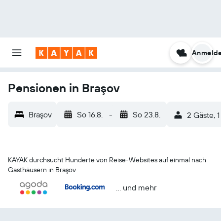
Anmeld
Pensionen in Braşov
Braşov
So 16.8.
-
So 23.8.
2 Gäste, 
KAYAK durchsucht Hunderte von Reise-Websites auf einmal nach
Gasthäusern in Braşov
… und mehr